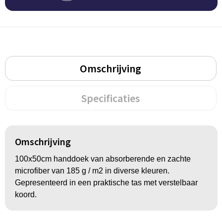
Groeipapier
Markclips
Voetballen
Bloembollen en zaden
Golfballen
Kweektuintjes
Golfartikelen
Omschrijving
Planten en accessoires
Smartwatch-Fitbit
Specificaties
Sport overig
Outdoor
Omschrijving
Picknickartikelen
100x50cm handdoek van absorberende en zachte
microfiber van 185 g / m2 in diverse kleuren.
Kweektuintjes
Gepresenteerd in een praktische tas met verstelbaar
koord.
Fietsartikelen