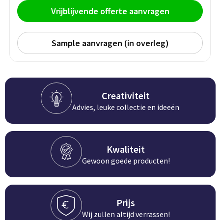
Persoonlijke verzorging
Vrijblijvende offerte aanvragen
Broodtrommels
Multitools
Duurzame schrijfwaren
Fruitboxen
Lampen
Sample aanvragen (in overleg)
Pennen
Lunchboxen
Rolmaten & Meetlinten
Potloden
Lunchwraps (Roll 'Eat)
Duimstokken
Creativiteit
Advies, leuke collectie en ideeën
Luxe pennen
Waterpassen
Overige kantoorartikelen
Kleur & tekensets
Gereedschapssets
Klever Cutter
Kwaliteit
POPULAIR
Gereedschap overig
Gewoon goede producten!
Groei en Bloei
Agenda's
Sport
BloomsBoxen
Onderleggers
Prijs
Wij zullen altijd verrassen!