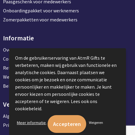
Paasgeschenk voor medewerkers
Onboardingpakket voor werknemers
Zomerpakketten voor medewerkers
Informatie
Over ons
Om de gebruikerservaring van AtmR Gifts te
Contact en klantenservice
verbeteren, maken wij gebruik van functionele en
Referentie projecten
analytische cookies. Daarnaast plaatsen we
Werken & stage bij AtmR Gifts
cookies om je bezoek en onze communicatie
Bekijk kantoorbenodigdheden
persoonlijker en makkelijker te maken. Je kunt
ervoor kiezen om persoonlijke cookies te
accepteren of te weigeren. Lees ook ons
Veilig winkelen
cookiebeleid.
Algemene voorwaarden
.
Meer informatie
Weigeren
Privacyverklaring