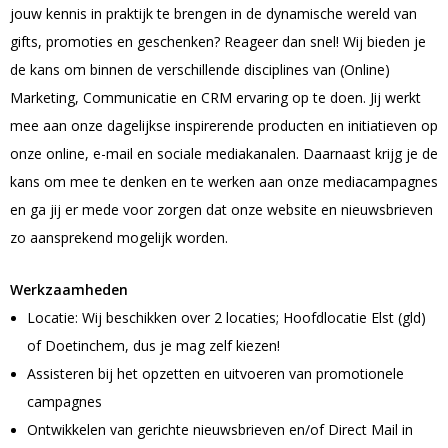
jouw kennis in praktijk te brengen in de dynamische wereld van
Bodywarmers
Nagelverzorging
gifts, promoties en geschenken? Reageer dan snel! Wij bieden je
Mokken
NoodPakket
Rugtassen
Stoffen sleutelhangers (Keytags)
Draagtassen
Camera's
Pepermunt blikjes
Teken & Kleuren sets
Standaard paraplu's
Craft Teamwear
de kans om binnen de verschillende disciplines van (Online)
Bestsellers automotive
Borrelpakketten
Koeltassen
Metalen sleutelhangers
Full color mokken
Boodschappentassen
Computer accessoires
Pepermunt overig
Kinderschrijfwaren
Golfparaplu's
Marketing, Communicatie en CRM ervaring op te doen. Jij werkt
BESTSELLER
POPULAIR
mee aan onze dagelijkse inspirerende producten en initiatieven op
Mutsen & Beanies
Duurzame pakketten
Sport & reistassen
2D & 3D sleutelhangers
Koffiemokken
Opvouwbare boodschappentassen
Standaards en houders
Markeer stiften
Stormparaplu's
Parkeerschijven
onze online, e-mail en sociale mediakanalen. Daarnaast krijg je de
Koeken
kans om mee te denken en te werken aan onze mediacampagnes
Brievenbuspakketten
Documenten & laptoptassen
Mutsen
Krijtmokken
Potloden
Opvouwbare paraplu's
Ijskrabbers
HOT
HOT
en ga jij er mede voor zorgen dat onze website en nieuwsbrieven
Tassen
Sport & vrije tijd
USB-Sticks
Koekblikken & Stroopwafels in blik
zo aansprekend mogelijk worden.
Koffie & thee pakketten
Papieren geschenk tassen
Beanie's
Emaille mokken
Regenponcho's
Laders & houders
Notitieboeken
Rugtassen
Sporttassen
USB Creditcard
Gluten vrije stroopwafels
Pubquiz & Spelpakketten
Kerstmutsen
Regenjassen
Auto zonwering
Werkzaamheden
Duurzame kantoorartikelen
Drinkbekers
Papieren Tassen
Koeltassen
USB Sleutel
Vegan koeken
Softcover notitieboeken
Locatie: Wij beschikken over 2 locaties; Hoofdlocatie Elst (gld)
WK oranje pakketten
Hoofdbanden
Paraplu's overig
Autoparfum
of Doetinchem, dus je mag zelf kiezen!
Agenda's
Tassen met koord
Koffie & Americano bekers
Schoenentassen
USB Twister
Koffiekoekjes
Hardcover notitieboeken
POPULAIR
Assisteren bij het opzetten en uitvoeren van promotionele
Overige headwear
Opbergen
campagnes
Wellness
Spellen
Notitieboeken
Stanley drinkbekers
Waterbestendige tassen
USB-Sticks
Moleskine Notitieboeken
POPULAIR
Ontwikkelen van gerichte nieuwsbrieven en/of Direct Mail in
Auto accessoires overig
Overig
Diverse snoepwaren