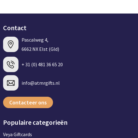
Groeipapier
Markclips
Voetballen
Bloembollen en zaden
Golfballen
Contact
Kweektuintjes
Golfartikelen
Pascalweg 4,
Planten en accessoires
Smartwatch-Fitbit
6662 NX Elst (Gld)
Sport overig
+ 31 (0) 481 36 65 20
Outdoor
info@atmrgifts.nl
Picknickartikelen
Contacteer ons
Kweektuintjes
Populaire categorieën
Fietsartikelen
Veya Giftcards