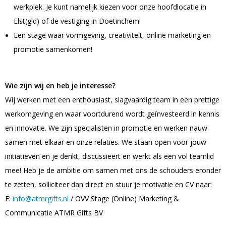
Persoonlijke verzorging
werkplek. Je kunt namelijk kiezen voor onze hoofdlocatie in
Broodtrommels
Multitools
Elst(gld) of de vestiging in Doetinchem!
Een stage waar vormgeving, creativiteit, online marketing en
Duurzame schrijfwaren
Fruitboxen
Lampen
promotie samenkomen!
Pennen
Lunchboxen
Rolmaten & Meetlinten
Wie zijn wij en heb je interesse?
Potloden
Lunchwraps (Roll 'Eat)
Duimstokken
Wij werken met een enthousiast, slagvaardig team in een prettige
Luxe pennen
Waterpassen
werkomgeving en waar voortdurend wordt geïnvesteerd in kennis
Overige kantoorartikelen
en innovatie. We zijn specialisten in promotie en werken nauw
Kleur & tekensets
Gereedschapssets
samen met elkaar en onze relaties. We staan open voor jouw
Klever Cutter
POPULAIR
initiatieven en je denkt, discussieert en werkt als een vol teamlid
Gereedschap overig
mee! Heb je de ambitie om samen met ons de schouders eronder
Groei en Bloei
Agenda's
te zetten, solliciteer dan direct en stuur je motivatie en CV naar:
E:
info@atmrgifts.nl
/ OVV Stage (Online) Marketing &
Sport
BloomsBoxen
Onderleggers
Communicatie ATMR Gifts BV