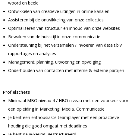
woord en beeld
Caps
Rituals pakketten
Ringband notitieboeken
Camelbak drinkbekers
USB Hubs
Notitieblokken
Kaartspellen
Ontwikkelen van creatieve uitingen in online kanalen
Business tassen
Lanyards & keycoards bedrukken
Drop
Bad & Baby textiel
Janzen geschenkpakketten
CorrectBook
Promocaps
Drinkbekers
Overige USB
Bedrukte ringband notitieblokken
Bordspellen
Assisteren bij de ontwikkeling van onze collecties
BEST SELLER
Laptoptassen & hoezen
Lollies
Chocoladerepen & Theesoorten geschenkpakketten
Optimaliseren van structuur en inhoud van onze websites
Documentmappen
Bucket hats & vissershoedjes
Thermos drinkbekers
Denkspellen
Slabbertjes & Rompers
Bewaken van de huisstijl in onze communicatie
Gelegenheden
Audio
Bureau benodigdheden
Pins & Buttons
Documententassen
Snoep
Ondersteuning bij het verzamelen / invoeren van data t.b.v.
Overige kantoorartikelen
Trucker caps
Buitenspellen
Badtextiel
rapportages en analyses
Overige drinkwaren
Geboorte pakketten
Business tassen overig
Speakers
Kauwgom
Bureau accessiores
POPULAIR
Management; planning, uitvoering en opvolging
Snapbacks
Puzzels
Badjassen
Handdoeken & dekens
Onderhouden van contacten met interne & externe partijen
Duurzame technologie
Onboardingpakketten
Waterflesjes gevuld
Hoofdtelefoons
Muismatten
Kindercaps
Spellen overig
Handdoeken
Reistassen
Snoepblikken & potten
Strandhanddoeken
Fit & Vitaal pakketten
Speakers
Tetra pakken
Oordopjes
Zelfklevende memo's
POPULAIR
Profielschets
Hoeden
Sporthanddoeken
Koffers en Trolleys
Snoeppotten met inhoud
BESTSELLER
Festivalartikelen
Zonnebescherming
Minimaal MBO niveau 4 / HBO niveau met een voorkeur voor
Draadloze opladers
Smoothies & sapflesjes
Koptelefoons & oortjes
Kubusblokken
Giftcards concept
Fleece dekens
Reistassen
Snoepblikken met inhoud
een opleiding in Marketing, Media, Communicatie
Accessoires
Powerbanks
Glazen
Sticky notes
Keycords & lanyards
Zonnebrand crème
Je bent een enthousiaste teamplayer met een proactieve
Klokken & Horloges
Veya Giftcard
Strandtassen
Snoepdoosjes
POPULAIR
houding die goed omgaat met deadlines
Koptelefoons & oortjes
Sjaals
Groeipapier
Polsbandjes
Aftersun
Je bent nauwkeurig, gestructureerd