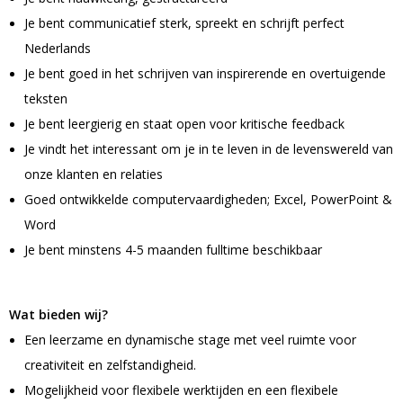
Bidons
Fietstassen
Diverse horloges
Je bent communicatief sterk, spreekt en schrijft perfect
USB-Sticks
Nekwarmers
Oordopjes
Snacks & zoutjes
Nederlands
Sleutelhangers
Tacx Bidons
Klokken
Je bent goed in het schrijven van inspirerende en overtuigende
Telefoon & laptop accessoires
Handschoenen
Zonnebrillen
Overige tassen
Chips & Nootjes
Sportbidons
Smartwatches
Winkelwagenmunt sleutelhangers
teksten
Bandana's
Festival artikelen overig
Afvaltassen
Popcorn
Je bent leergierig en staat open voor kritische feedback
Duurzame home & living
Metalen sleutelhangers
Je vindt het interessant om je in te leven in de levenswereld van
Glazen flessen
Canvas tassen
onze klanten en relaties
Veiligheid
Keukenaccessoires
PVC sleutelhangers
Energy
Goed ontwikkelde computervaardigheden; Excel, PowerPoint &
Glazen drinkflessen
Papieren tassen
Word
Woonaccessoires
Opener sleutelhangers
Veiligheidshesjes
Druiven suikers
Je bent minstens 4-5 maanden fulltime beschikbaar
Glazen tafelwater flessen
Picknick tassen
Wijnaccessoires
Vilt sleutelhangers
EHBO sets
Energy repen
Overige rug tassen & draag Tassen
Wat bieden wij?
Lunchboxen
Anti stress sleutelhangers
Reflecterende artikelen
Een leerzame en dynamische stage met veel ruimte voor
Badtextiel
creativiteit en zelfstandigheid.
Lunchboxen
Gereedschap
Mogelijkheid voor flexibele werktijden en een flexibele