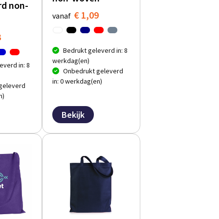
rd non-
€ 1,09
vanaf
3
Bedrukt geleverd in: 8
werkdag(en)
everd in: 8
Onbedrukt geleverd
in: 0 werkdag(en)
geleverd
n)
Bekijk