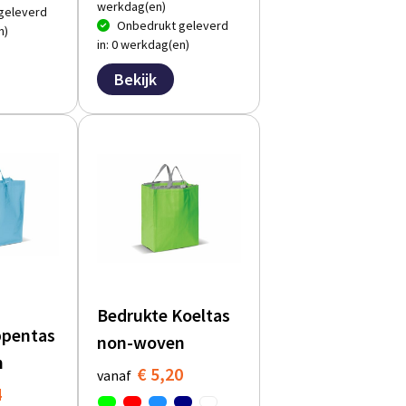
werkdag(en)
geleverd
Onbedrukt geleverd
n)
in: 0 werkdag(en)
Bekijk
Bedrukte Koeltas
pentas
non-woven
n
€ 5,20
vanaf
4