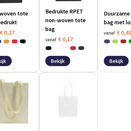
Bedrukte RPET
woven tote
Duurzame 
non-woven tote
bedrukt
bag met l
bag
€ 0,27
€ 0,4
vanaf
€ 0,17
vanaf
ijk
Bekijk
Bekijk