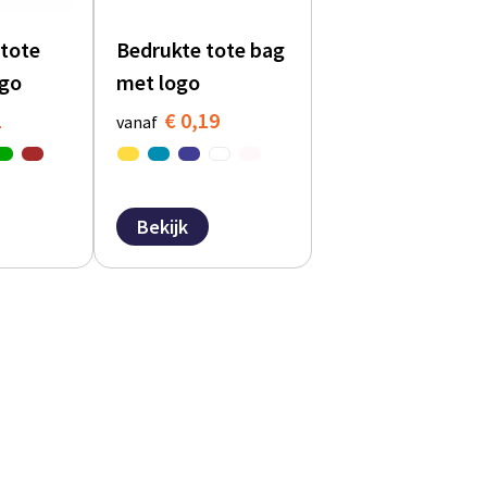
tote
Bedrukte tote bag
ogo
met logo
1
€ 0,19
vanaf
Bekijk