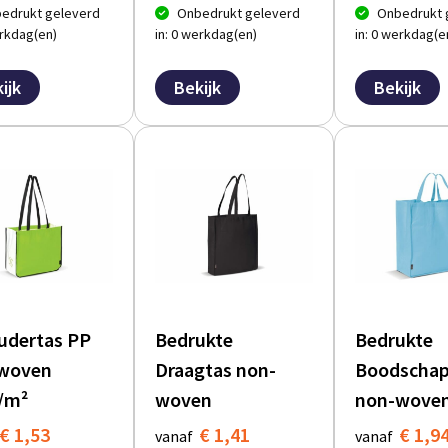
edrukt geleverd
Onbedrukt geleverd
Onbedrukt 
erkdag(en)
in: 0 werkdag(en)
in: 0 werkdag(e
ijk
Bekijk
Bekijk
udertas PP
Bedrukte
Bedrukte
woven
Draagtas non-
Boodschap
/m²
woven
non-wove
€ 1,53
€ 1,41
€ 1,9
vanaf
vanaf