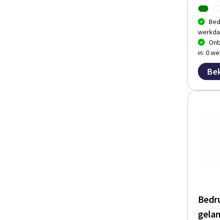
Bed
werkda
Onb
in: 0 w
Bek
Bedr
gela