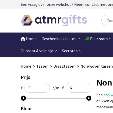
Een vraag over onze webshop? Neem contact met ons op
Home
Geschenkpakketten
Duurzaam
Outdoor & vrije tijd
Sectoren
Home
Tassen
Draagtassen
Non-woven tassen
Prijs
Non
€
t/m
€
Een
non w
drukken op
medewerker
Kleur