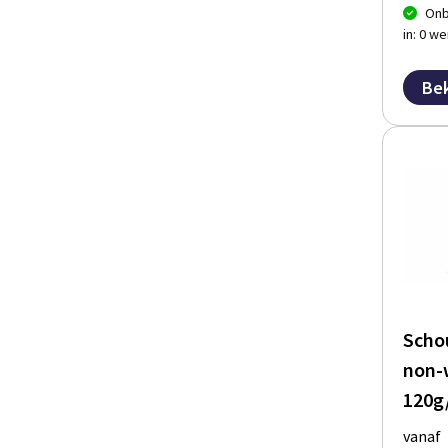
Onb
in: 0 w
Bek
Scho
non-
120g
vanaf