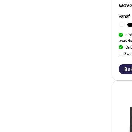
wov
vanaf
Bed
werkda
Onb
in: 0 w
Bek