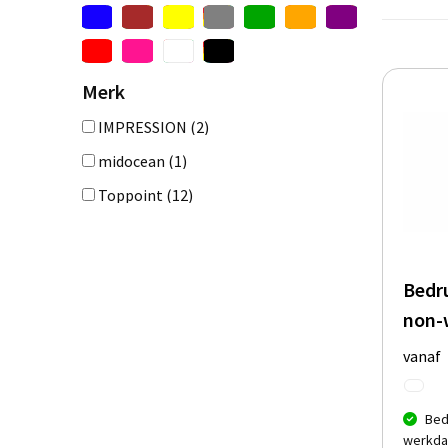
Merk
IMPRESSION
(2)
midocean
(1)
Toppoint
(12)
Bedr
non-
vanaf
Bed
werkda