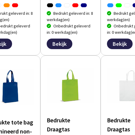
rukt geleverd in: 8
Bedrukt geleverd in: 8
Bedrukt gel
g(en)
werkdag(en)
werkdag(en)
edrukt geleverd
Onbedrukt geleverd
Onbedrukt 
erkdag(en)
in: 0 werkdag(en)
in: 0 werkdag(e
ijk
Bekijk
Bekijk
Bedrukte
Bedrukte
ukte tote bag
Draagtas
Draagtas
mineerd non-