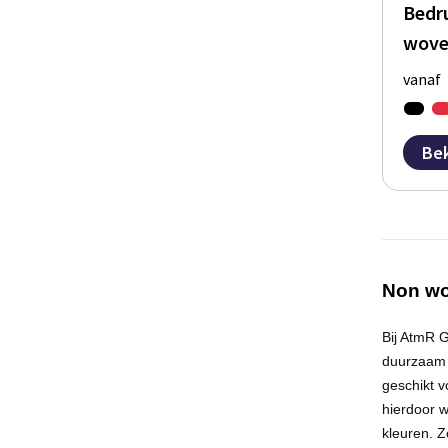
Bedr
wove
vanaf
Bek
Non wo
Bij
AtmR
Gi
duurzaam e
geschikt v
hierdoor w
kleuren. Z