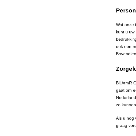
Person
Wat onze t
kunt u uw
bedrukking
ook een m
Bovendien
Zorgel
Bij
AtmR
Gi
gaat om ee
Nederland 
zo kunnen
Als u nog 
graag verd