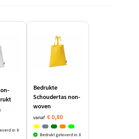
Bedrukte
Non-
Schoudertas non-
rukt
woven
0
€ 0,80
vanaf
everd in: 8
Bedrukt geleverd in: 8