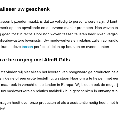
aliseer uw geschenk
assen bijzonder maakt, is dat ze volledig te personaliseren zijn. U kun
 merk op een opvallende en duurzame manier promoten. Non woven ta
 goed tot zijn recht. Door non woven tassen te laten bedrukken verg
ilieubewustere
levensstijl
. Uw medewerkers en relaties zullen zo rond
 kunt u deze
tassen
perfect uitdelen op beurzen en evenementen.
oze bezorging met
AtmR
Gifts
fts vinden wij niet alleen het leveren van hoogwaardige producten bel
n kleine of een grote bestelling, wij staan klaar om u te helpen met een
maar ook in verschillende landen in Europa. Wij bieden ook de mogel
 uw medewerkers en relaties makkelijk hun geschenken in ontvangst
vragen heeft over onze producten of als u assistentie nodig heeft met 
er!