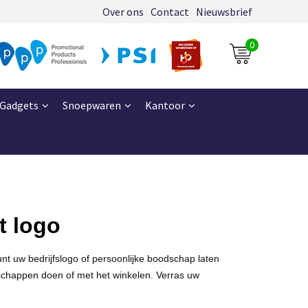
Over ons
Contact
Nieuwsbrief
0
Gadgets
Snoepwaren
Kantoor
t logo
nt uw bedrijfslogo of persoonlijke boodschap laten
dschappen doen of met het winkelen. Verras uw