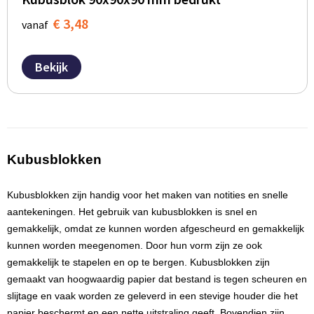
Persoonlijke verzorging
Broodtrommels
Multitools
€ 3,48
vanaf
Duurzame schrijfwaren
Fruitboxen
Lampen
Bekijk
Pennen
Lunchboxen
Rolmaten & Meetlinten
Potloden
Lunchwraps (Roll 'Eat)
Duimstokken
Luxe pennen
Waterpassen
Kubusblokken
Overige kantoorartikelen
Kleur & tekensets
Gereedschapssets
Kubusblokken
zijn handig voor het maken van notities en snelle
Klever Cutter
aantekeningen. Het gebruik van kubusblokken is
snel en
POPULAIR
Gereedschap overig
gemakkelijk
, omdat ze kunnen worden afgescheurd en gemakkelijk
Groei en Bloei
Agenda's
kunnen worden meegenomen. Door hun vorm zijn ze ook
gemakkelijk te stapelen en op te bergen. Kubusblokken zijn
Sport
BloomsBoxen
Onderleggers
gemaakt van
hoogwaardig papier
dat bestand is tegen scheuren en
slijtage en vaak worden ze geleverd in een stevige houder die het
papier beschermt en een nette uitstraling geeft. Bovendien zijn