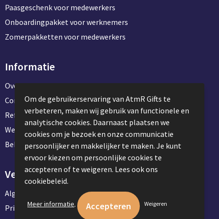
Paasgeschenk voor medewerkers
Onboardingpakket voor werknemers
Zomerpakketten voor medewerkers
Informatie
Over ons
Om de gebruikerservaring van AtmR Gifts te
Contact en klantenservice
verbeteren, maken wij gebruik van functionele en
Referentie projecten
analytische cookies. Daarnaast plaatsen we
Werken & stage bij AtmR Gifts
cookies om je bezoek en onze communicatie
Bekijk kantoorbenodigdheden
persoonlijker en makkelijker te maken. Je kunt
ervoor kiezen om persoonlijke cookies te
accepteren of te weigeren. Lees ook ons
Veilig winkelen
cookiebeleid.
Algemene voorwaarden
.
Meer informatie
Weigeren
Privacyverklaring