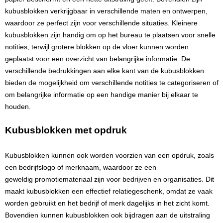
Groeipapier
Markclips
Voetballen
kubusblokken verkrijgbaar in verschillende maten en ontwerpen,
waardoor ze perfect zijn voor verschillende situaties. Kleinere
Bloembollen en zaden
Golfballen
kubusblokken zijn handig om op het bureau te plaatsen voor snelle
notities, terwijl grotere blokken op de vloer kunnen worden
Kweektuintjes
Golfartikelen
geplaatst voor een overzicht van belangrijke informatie. De
verschillende bedrukkingen aan elke kant van de kubusblokken
Planten en accessoires
Smartwatch-Fitbit
bieden de mogelijkheid om verschillende notities te categoriseren of
om belangrijke informatie op een handige manier bij elkaar te
Sport overig
houden.
Kubusblokken met opdruk
Outdoor
Kubusblokken kunnen ook worden voorzien van een
opdruk
, zoals
Picknickartikelen
een bedrijfslogo of merknaam, waardoor ze een
geweldig
promotiemateriaal
zijn voor bedrijven en organisaties. Dit
Kweektuintjes
maakt kubusblokken een effectief relatiegeschenk, omdat ze vaak
worden gebruikt en het bedrijf of merk dagelijks in het zicht komt.
Fietsartikelen
Bovendien kunnen kubusblokken ook bijdragen aan de uitstraling