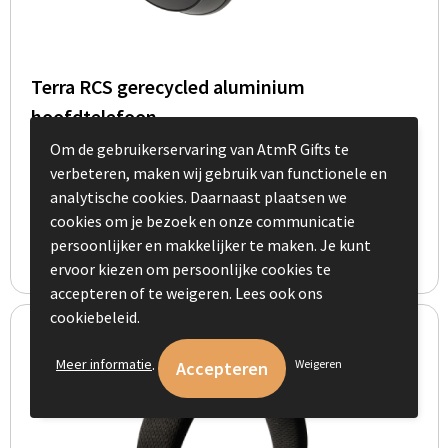
Terra RCS gerecycled aluminium
hoofdtelefoon
Om de gebruikerservaring van AtmR Gifts te
€ 21,33
vanaf
verbeteren, maken wij gebruik van functionele en
analytische cookies. Daarnaast plaatsen we
Bedrukt geleverd in: 8 werkdag(en)
Onbedrukt geleverd in: 0 werkdag(en)
cookies om je bezoek en onze communicatie
persoonlijker en makkelijker te maken. Je kunt
Bekijk
ervoor kiezen om persoonlijke cookies te
accepteren of te weigeren. Lees ook ons
cookiebeleid.
.
Meer informatie
Weigeren