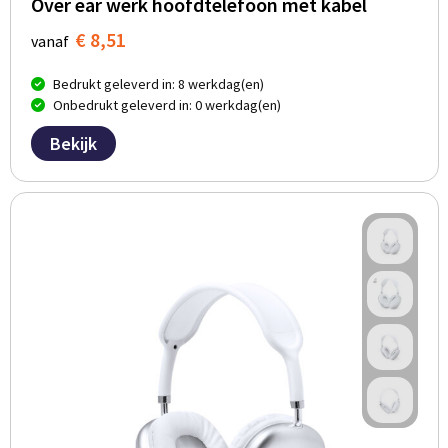
Groeipapier
Markclips
Voetballen
Over ear werk hoofdtelefoon met kabel
€ 8,51
vanaf
Bloembollen en zaden
Golfballen
Bedrukt geleverd in: 8 werkdag(en)
Kweektuintjes
Golfartikelen
Onbedrukt geleverd in: 0 werkdag(en)
Bekijk
Planten en accessoires
Smartwatch-Fitbit
Sport overig
Outdoor
Picknickartikelen
Kweektuintjes
Fietsartikelen