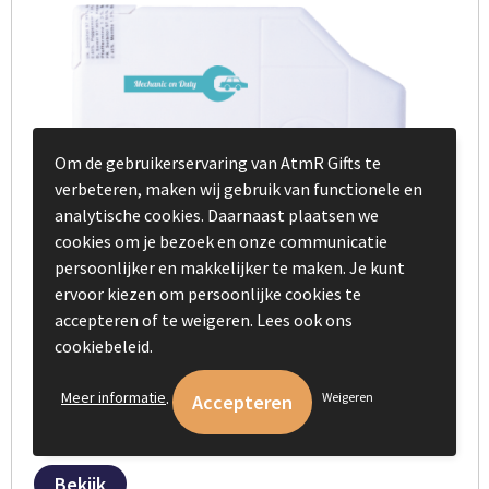
Om de gebruikerservaring van AtmR Gifts te
verbeteren, maken wij gebruik van functionele en
analytische cookies. Daarnaast plaatsen we
cookies om je bezoek en onze communicatie
persoonlijker en makkelijker te maken. Je kunt
ervoor kiezen om persoonlijke cookies te
accepteren of te weigeren. Lees ook ons
Vrachtwagen mintdispenser met ca. 8 gr.
cookiebeleid.
suikervrije mintjes en ingredienten label
.
Meer informatie
Weigeren
€ 0,36
vanaf
Bekijk