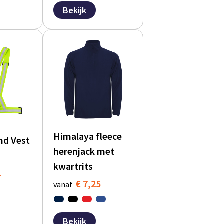
Bekijk
Himalaya fleece
nd Vest
herenjack met
kwartrits
2
€ 7,25
vanaf
Bekijk