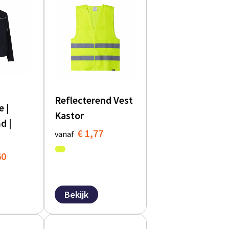
Reflecterend Vest
e |
Kastor
d |
€ 1,77
vanaf
60
Bekijk