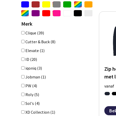
Merk
Clique
(39)
Cutter & Buck
(8)
Elevate
(1)
ID
(20)
Zip 
iqoniq
(3)
met 
Jobman
(1)
PW
(4)
vanaf
Roly
(5)
Sol's
(4)
Bek
XD Collection
(1)