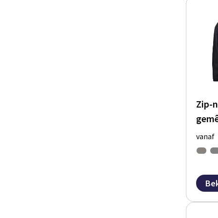
Zip-n
gemê
vanaf
Bek