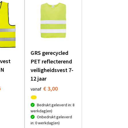
GRS gerecycled
svest
PET reflecterend
EN
veiligheidsvest 7-
12 jaar
6
€ 3,00
vanaf
Bedrukt geleverd in: 8
werkdag(en)
Onbedrukt geleverd
in: 0 werkdag(en)