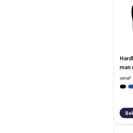
Hard
man 
vanaf
Bek