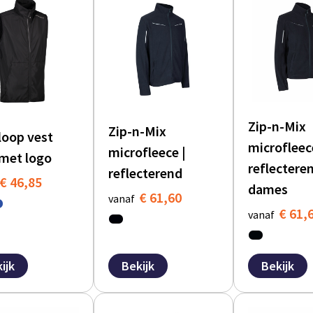
Zip-n-Mix
Zip-n-Mix
loop vest
microfleec
microfleece |
met logo
reflecteren
reflecterend
€ 46,85
dames
€ 61,60
vanaf
€ 61,
vanaf
ijk
Bekijk
Bekijk