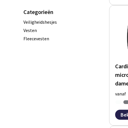
Categorieën
Veiligheidshesjes
Vesten
Fleecevesten
Cardi
micro
dam
vanaf
Bek