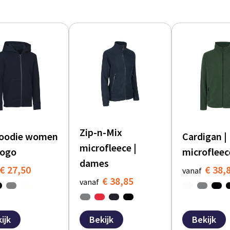
Zip-n-Mix
hoodie women
Cardigan |
microfleece |
logo
microfleec
dames
€ 27,50
€ 38,
vanaf
€ 38,85
vanaf
ijk
Bekijk
Bekijk