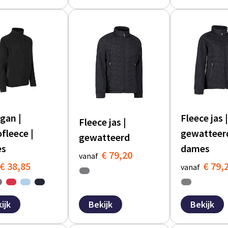
gan |
Fleece jas |
Fleece jas |
fleece |
gewatteerd
gewatteerd
es
dames
€ 79,20
vanaf
€ 38,85
€ 79,
vanaf
ijk
Bekijk
Bekijk