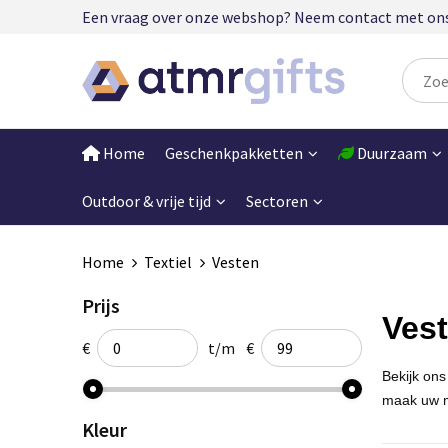
Een vraag over onze webshop? Neem contact met ons op
Home
Geschenkpakketten
Duurzaam
Outdoor & vrije tijd
Sectoren
Home
Textiel
Vesten
Prijs
Vest
€
t/m
€
Bekijk ons
maak uw m
Kleur