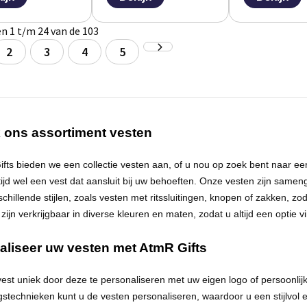
n 1 t/m 24 van de 103
2
3
4
5
 ons assortiment vesten
fts bieden we een collectie vesten aan, of u nou op zoek bent naar ee
ijd wel een vest dat aansluit bij uw behoeften. Onze vesten zijn sameng
chillende stijlen, zoals vesten met ritssluitingen, knopen of zakken, zo
zijn verkrijgbaar in diverse kleuren en maten, zodat u altijd een optie v
aliseer uw vesten met
AtmR
Gifts
est uniek door deze te personaliseren met uw eigen logo of persoonl
stechnieken kunt u de vesten personaliseren, waardoor u een stijlvol e