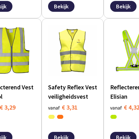
ijk
Bekijk
Bekijk
cterend Vest
Safety Reflex Vest
Reflectere
l
veiligheidsvest
Elisian
€ 3,29
€ 3,31
€ 4,3
vanaf
vanaf
ijk
Bekijk
Bekijk