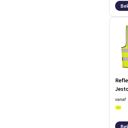
Bek
Refle
Jesto
vanaf
Bek