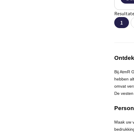
Resultate
1
Ontdek
Bij
AtmR
Gi
hebben alt
omvat vers
De vesten 
Person
Maak uw v
bedrukking