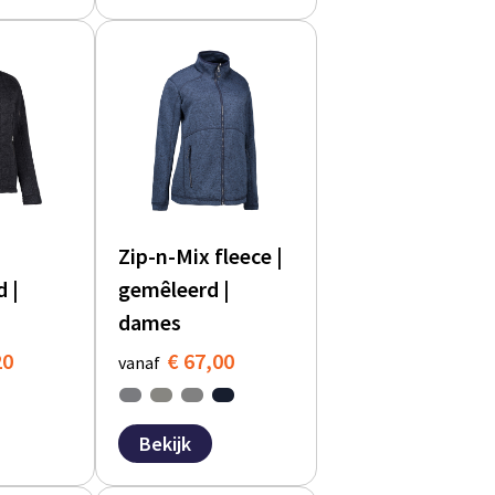
Zip-n-Mix fleece |
 |
gemêleerd |
dames
20
€ 67,00
vanaf
Bekijk