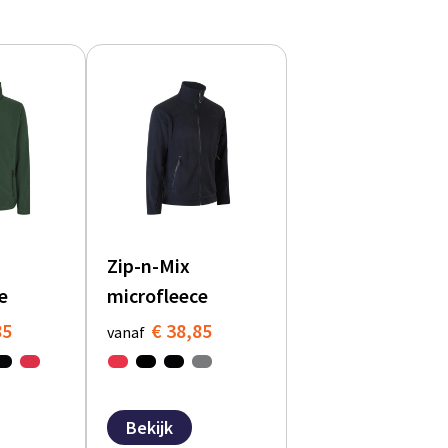
Zip-n-Mix
e
microfleece
85
€ 38,85
vanaf
Bekijk