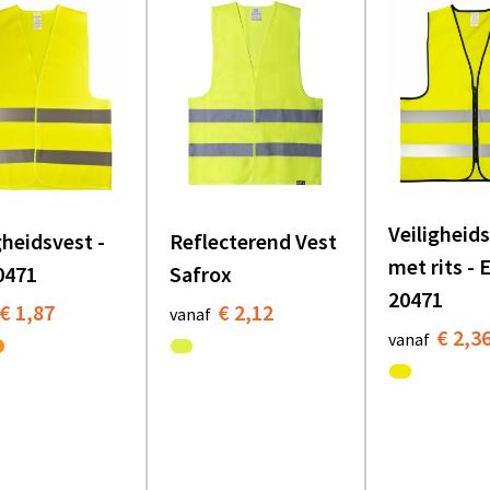
Veiligheid
gheidsvest -
Reflecterend Vest
met rits - 
0471
Safrox
20471
€ 1,87
€ 2,12
vanaf
€ 2,3
vanaf