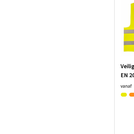
Veili
EN 2
vanaf