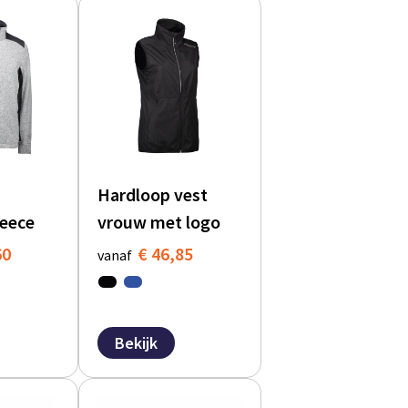
Hardloop vest
leece
vrouw met logo
60
€ 46,85
vanaf
Bekijk