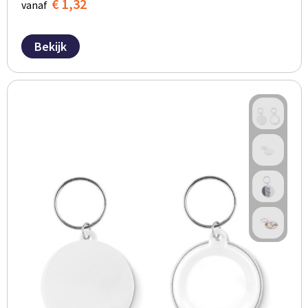
€ 1,32
vanaf
Bekijk