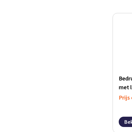
Bedru
met 
Prijs
Bek