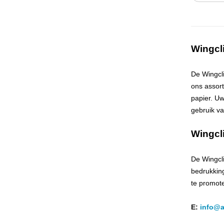
Wingcl
De Wingcl
ons assort
papier. Uw
gebruik va
Wingcl
De Wingcli
bedrukkin
te promot
E:
info@a