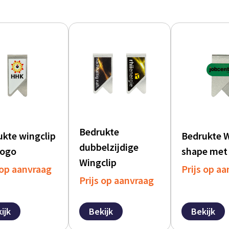
Bedrukte
kte wingclip
Bedrukte W
dubbelzijdige
logo
shape met
Wingclip
 op aanvraag
Prijs op a
Prijs op aanvraag
ijk
Bekijk
Bekijk