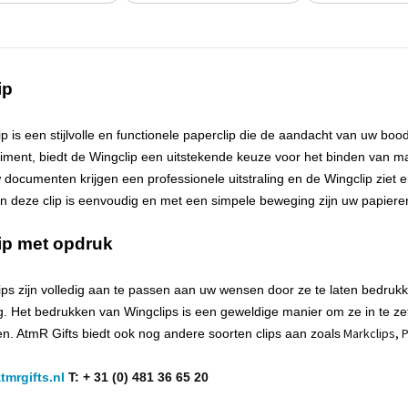
ip
ip is een
stijlvolle en functionele paperclip
die de aandacht van uw bood
iment, biedt de Wingclip een uitstekende keuze voor het binden van 
 documenten krijgen een professionele uitstraling en de Wingclip ziet er
n deze clip is eenvoudig en met een simpele beweging zijn uw papiere
ip met opdruk
ps zijn volledig aan te passen aan uw wensen door ze te laten
bedrukk
g. Het
bedrukken
van Wingclips is een geweldige manier om ze in te zet
Markclips, 
en.
AtmR
Gifts biedt ook nog andere soorten clips aan zoals
tmrgifts.nl
T: + 31 (0) 481 36 65 20