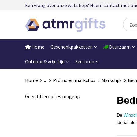
Een vraag over onze webshop? Neem contact met ons op
Home
Geschenkpakketten
Duurzaam
Outdoor & vrije tijd
Sectoren
Home
...
Promo en markclips
Markclips
Bedr
Geen filteropties mogelijk
Bedr
De
Wingcl
ideaal als