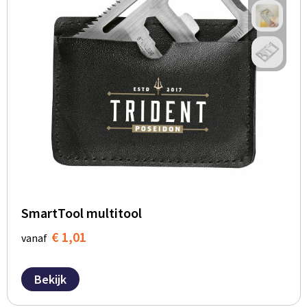
SmartTool multitool
€ 1,01
vanaf
Bekijk