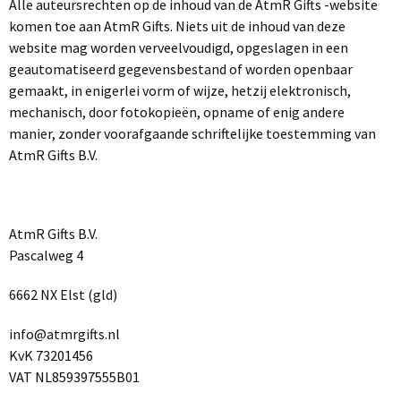
Alle auteursrechten op de inhoud van de AtmR Gifts -website
Caps
Rituals pakketten
Ringband notitieboeken
Camelbak drinkbekers
USB Hubs
Notitieblokken
Kaartspellen
komen toe aan AtmR Gifts. Niets uit de inhoud van deze
Business tassen
Lanyards & keycoards bedrukken
Drop
website mag worden verveelvoudigd, opgeslagen in een
Bad & Baby textiel
Janzen geschenkpakketten
CorrectBook
Promocaps
Drinkbekers
Overige USB
Bedrukte ringband notitieblokken
Bordspellen
BEST SELLER
geautomatiseerd gegevensbestand of worden openbaar
Laptoptassen & hoezen
Lollies
Chocoladerepen & Theesoorten geschenkpakketten
gemaakt, in enigerlei vorm of wijze, hetzij elektronisch,
Documentmappen
Bucket hats & vissershoedjes
Thermos drinkbekers
Denkspellen
Slabbertjes & Rompers
mechanisch, door fotokopieën, opname of enig andere
Gelegenheden
Audio
Bureau benodigdheden
Pins & Buttons
Documententassen
Snoep
manier, zonder voorafgaande schriftelijke toestemming van
Overige kantoorartikelen
Trucker caps
Buitenspellen
Badtextiel
AtmR Gifts B.V.
Overige drinkwaren
Geboorte pakketten
Business tassen overig
Speakers
Kauwgom
Bureau accessiores
POPULAIR
Snapbacks
Puzzels
Badjassen
Handdoeken & dekens
Duurzame technologie
Onboardingpakketten
Waterflesjes gevuld
Hoofdtelefoons
Muismatten
Kindercaps
Spellen overig
Handdoeken
Reistassen
Snoepblikken & potten
AtmR Gifts B.V.
Strandhanddoeken
Pascalweg 4
Fit & Vitaal pakketten
Speakers
Tetra pakken
Oordopjes
Zelfklevende memo's
POPULAIR
Hoeden
Sporthanddoeken
Koffers en Trolleys
Snoeppotten met inhoud
BESTSELLER
6662 NX Elst (gld)
Festivalartikelen
Zonnebescherming
Draadloze opladers
Smoothies & sapflesjes
Koptelefoons & oortjes
Kubusblokken
Giftcards concept
Fleece dekens
Reistassen
Snoepblikken met inhoud
info@atmrgifts.nl
Accessoires
Powerbanks
Glazen
Sticky notes
Keycords & lanyards
Zonnebrand crème
KvK 73201456
Klokken & Horloges
Veya Giftcard
Strandtassen
Snoepdoosjes
POPULAIR
VAT NL859397555B01
Koptelefoons & oortjes
Sjaals
Groeipapier
Polsbandjes
Aftersun