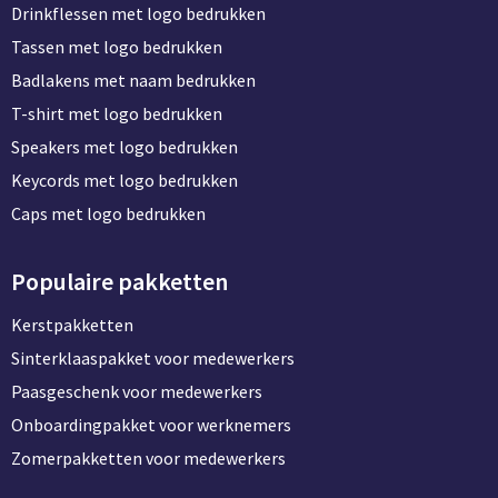
Persoonlijke verzorging
Drinkflessen met logo bedrukken
Broodtrommels
Multitools
Tassen met logo bedrukken
Badlakens met naam bedrukken
Duurzame schrijfwaren
Fruitboxen
Lampen
T-shirt met logo bedrukken
Pennen
Lunchboxen
Rolmaten & Meetlinten
Speakers met logo bedrukken
Keycords met logo bedrukken
Potloden
Lunchwraps (Roll 'Eat)
Duimstokken
Caps met logo bedrukken
Luxe pennen
Waterpassen
Populaire pakketten
Overige kantoorartikelen
Kleur & tekensets
Gereedschapssets
Kerstpakketten
Klever Cutter
POPULAIR
Sinterklaaspakket voor medewerkers
Gereedschap overig
Groei en Bloei
Agenda's
Paasgeschenk voor medewerkers
Onboardingpakket voor werknemers
Sport
BloomsBoxen
Onderleggers
Zomerpakketten voor medewerkers