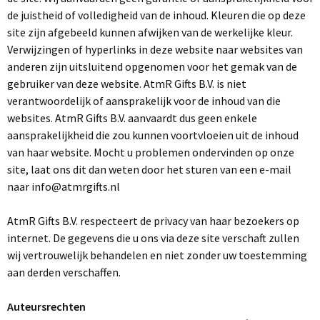
Bodywarmers
Nagelverzorging
de juistheid of volledigheid van de inhoud. Kleuren die op deze
Mokken
NoodPakket
Rugtassen
Stoffen sleutelhangers (Keytags)
Draagtassen
Camera's
Pepermunt blikjes
Teken & Kleuren sets
Standaard paraplu's
site zijn afgebeeld kunnen afwijken van de werkelijke kleur.
Craft Teamwear
Verwijzingen of hyperlinks in deze website naar websites van
Bestsellers automotive
anderen zijn uitsluitend opgenomen voor het gemak van de
Borrelpakketten
Koeltassen
Metalen sleutelhangers
Full color mokken
Boodschappentassen
Computer accessoires
Pepermunt overig
Kinderschrijfwaren
Golfparaplu's
BESTSELLER
POPULAIR
gebruiker van deze website. AtmR Gifts B.V. is niet
Mutsen & Beanies
verantwoordelijk of aansprakelijk voor de inhoud van die
Duurzame pakketten
Sport & reistassen
2D & 3D sleutelhangers
Koffiemokken
Opvouwbare boodschappentassen
Standaards en houders
Markeer stiften
Stormparaplu's
Parkeerschijven
websites. AtmR Gifts B.V. aanvaardt dus geen enkele
Koeken
aansprakelijkheid die zou kunnen voortvloeien uit de inhoud
Brievenbuspakketten
Documenten & laptoptassen
Mutsen
Krijtmokken
Potloden
Opvouwbare paraplu's
Ijskrabbers
HOT
HOT
van haar website. Mocht u problemen ondervinden op onze
Tassen
Sport & vrije tijd
USB-Sticks
Koekblikken & Stroopwafels in blik
site, laat ons dit dan weten door het sturen van een e-mail
Koffie & thee pakketten
Papieren geschenk tassen
Beanie's
Emaille mokken
Regenponcho's
Laders & houders
naar info@atmrgifts.nl
Notitieboeken
Rugtassen
Sporttassen
USB Creditcard
Gluten vrije stroopwafels
Pubquiz & Spelpakketten
Kerstmutsen
Regenjassen
Auto zonwering
AtmR Gifts B.V. respecteert de privacy van haar bezoekers op
Duurzame kantoorartikelen
Drinkbekers
Papieren Tassen
Koeltassen
USB Sleutel
Vegan koeken
Softcover notitieboeken
internet. De gegevens die u ons via deze site verschaft zullen
WK oranje pakketten
Hoofdbanden
Paraplu's overig
Autoparfum
wij vertrouwelijk behandelen en niet zonder uw toestemming
Agenda's
Tassen met koord
Koffie & Americano bekers
Schoenentassen
USB Twister
Koffiekoekjes
Hardcover notitieboeken
POPULAIR
aan derden verschaffen.
Overige headwear
Opbergen
Wellness
Spellen
Notitieboeken
Stanley drinkbekers
Waterbestendige tassen
USB-Sticks
Moleskine Notitieboeken
POPULAIR
Auteursrechten
Auto accessoires overig
Overig
Diverse snoepwaren