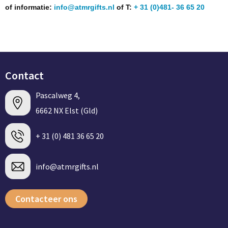
Groeipapier
Markclips
Voetballen
of informatie:
info@atmrgifts.nl
of T:
+ 31 (0)481- 36 65 20
Bloembollen en zaden
Golfballen
Kweektuintjes
Golfartikelen
Contact
Planten en accessoires
Smartwatch-Fitbit
Pascalweg 4,
Sport overig
6662 NX Elst (Gld)
+ 31 (0) 481 36 65 20
Outdoor
Picknickartikelen
info@atmrgifts.nl
Kweektuintjes
Contacteer ons
Fietsartikelen