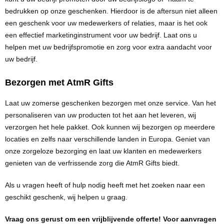
Persoonlijke verzorging
bedrukken op onze geschenken. Hierdoor is de aftersun niet alleen
Broodtrommels
Multitools
een geschenk voor uw medewerkers of relaties, maar is het ook
een effectief marketinginstrument voor uw bedrijf. Laat ons u
Duurzame schrijfwaren
Fruitboxen
Lampen
helpen met uw bedrijfspromotie en zorg voor extra aandacht voor
uw bedrijf.
Pennen
Lunchboxen
Rolmaten & Meetlinten
Bezorgen met AtmR Gifts
Potloden
Lunchwraps (Roll 'Eat)
Duimstokken
Laat uw zomerse geschenken bezorgen met onze service. Van het
Luxe pennen
Waterpassen
personaliseren van uw producten tot het aan het leveren, wij
Overige kantoorartikelen
verzorgen het hele pakket. Ook kunnen wij bezorgen op meerdere
Kleur & tekensets
Gereedschapssets
locaties en zelfs naar verschillende landen in Europa. Geniet van
Klever Cutter
onze zorgeloze bezorging en laat uw klanten en medewerkers
POPULAIR
Gereedschap overig
genieten van de verfrissende zorg die AtmR Gifts biedt.
Groei en Bloei
Agenda's
Als u vragen heeft of hulp nodig heeft met het zoeken naar een
geschikt geschenk, wij helpen u graag.
Sport
BloomsBoxen
Onderleggers
Vraag ons gerust om een vrijblijvende offerte! Voor aanvragen