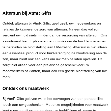
Bidons
Fietstassen
Diverse horloges
USB-Sticks
Nekwarmers
Oordopjes
Snacks & zoutjes
Aftersun bij AtmR Gifts
Sleutelhangers
Tacx Bidons
Klokken
Telefoon & laptop accessoires
Handschoenen
Zonnebrillen
Overige tassen
Chips & Nootjes
Ontdek aftersun bij AtmR Gifts, geef uzelf, uw medewerkers en
Sportbidons
Smartwatches
Winkelwagenmunt sleutelhangers
relaties de kalmerende zorg van aftersun. Na een dag vol zon
Bandana's
Festival artikelen overig
Afvaltassen
Popcorn
verdient uw huid niets minder dan de verzorging van aftersun. Ons
Duurzame home & living
Metalen sleutelhangers
assortiment biedt hydraterende formules om de huid te voeden en
Glazen flessen
Canvas tassen
te herstellen na blootstelling aan UV-straling. Aftersun is niet alleen
Veiligheid
Keukenaccessoires
PVC sleutelhangers
Energy
een essentieel product voor huidverzorging na blootstelling aan de
Glazen drinkflessen
Papieren tassen
zon, maar biedt ook een kans om uw merk te laten opvallen. Dit
Woonaccessoires
Opener sleutelhangers
Veiligheidshesjes
Druiven suikers
zorgt niet alleen voor een praktische geschenk voor uw
Glazen tafelwater flessen
Picknick tassen
medewerkers of klanten, maar ook een goede blootstelling van uw
Wijnaccessoires
Vilt sleutelhangers
EHBO sets
Energy repen
merk.
Overige rug tassen & draag Tassen
Lunchboxen
Anti stress sleutelhangers
Reflecterende artikelen
Ontdek ons maatwerk
Bij AtmR Gifts geloven we in het toevoegen van een persoonlijke
Badtextiel
touch aan uw geschenken. Met onze mogelijkheden voor maatwerk
Lunchboxen
Gereedschap
kunt u uw bedrijf promoten door uw bedrijfslogo of -naam te