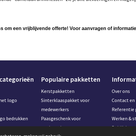
s om een vrijblijvende offerte! Voor aanvragen of informati
 categorieën
Populaire pakketten
Informa
Kerstpakketten
Over ons
met logo
Sinterklaaspakket voor
Contact en 
medewerkers
Referentie 
ogo bedrukken
Paasgeschenk voor
Werken & st
t naam
medewerkers
Bekijk kan