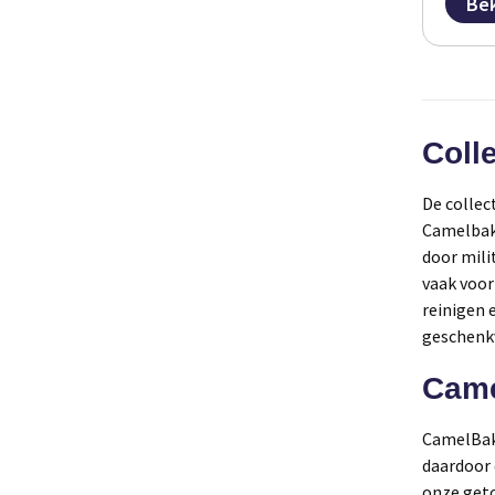
Bek
Coll
De collec
Camelbak 
door mili
vaak voor
reinigen 
geschenk
Cam
CamelBa
daardoor
onze get