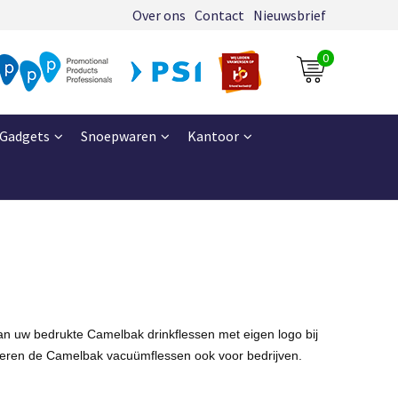
Over ons
Contact
Nieuwsbrief
0
Gadgets
Snoepwaren
Kantoor
dan uw
bedrukte
Camelbak drinkflessen met eigen logo
bij
everen de
Camelbak vacuümflessen
ook voor bedrijven.