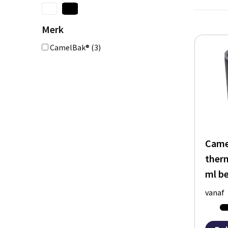
Merk
CamelBak®
(3)
Came
ther
ml b
vanaf