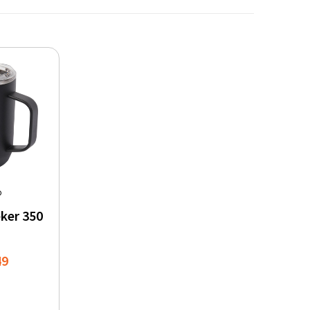
®
ker 350
49