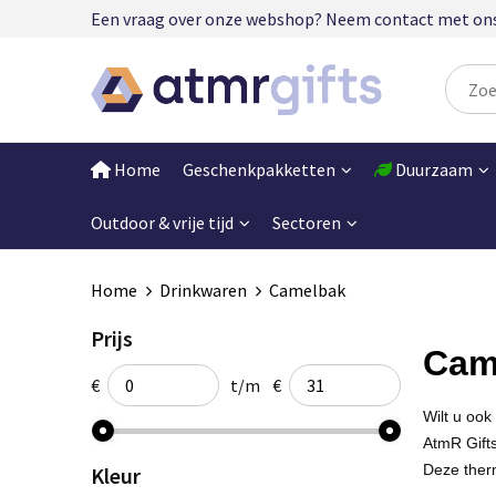
Een vraag over onze webshop? Neem contact met ons op
Home
Geschenkpakketten
Duurzaam
Outdoor & vrije tijd
Sectoren
Home
Drinkwaren
Camelbak
Prijs
Cam
€
t/m
€
Wilt u ook
AtmR
Gift
Deze
ther
Kleur