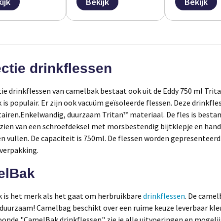
ijk
Bekijk
Bekijk
ectie drinkflessen
tie drinkflessen van
camelbak
bestaat ook uit de Eddy 750 ml
Trit
is populair. Er zijn ook vacuüm geïsoleerde flessen. Deze drinkfles
tairen.
Enkelwandig, duurzaam
Tritan
™ materiaal. De fles is besta
zien van een schroefdeksel met morsbestendig bijtklepje en handg
en vullen. De capaciteit is 750ml. De flessen worden gepresenteerd 
verpakking.
elBak
k
is het merk als het gaat om herbruikbare
drinkflessen
. De
camel
 duurzaam!
Camelbag
beschikt over een ruime keuze leverbaar kle
oonde "
CamelBak
drinkflessen" zie je alle uitvoeringen en mogel