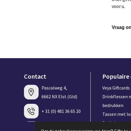
voor u.
Vraag on
Contact
Populaire
Pascalweg 4,
Veya Giftcards
6662 NX Elst (Gld)
Drinkflessen 
bedrukken
+ 31 (0) 481 36 65 20
Tassen met l
Badlakens me
info@atmrgifts.nl