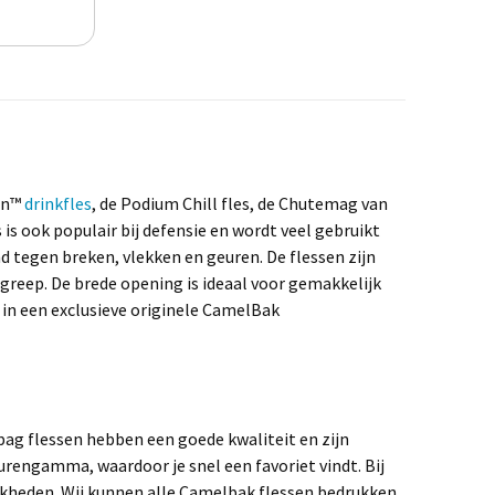
an
™
drinkfles
, de Podium
Chill
fles, de
Chutemag
van
 is ook populair bij defensie en wordt veel gebruikt
nd tegen breken, vlekken en geuren. De flessen zijn
reep. De brede opening is ideaal voor gemakkelijk
in een exclusieve originele
CamelBak
bag
flessen hebben een goede kwaliteit en zijn
urengamma, waardoor je snel een favoriet vindt. Bij
ijkheden. Wij kunnen alle Camelbak flessen bedrukken