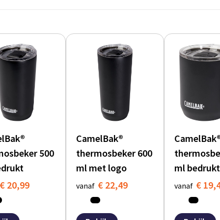
lBak®
CamelBak®
CamelBak
mosbeker 500
thermosbeker 600
thermosbe
edrukt
ml met logo
ml bedrukt
€ 20,99
€ 22,49
€ 19,
vanaf
vanaf