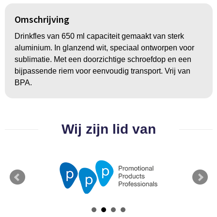
Groeipapier
Markclips
Voetballen
Omschrijving
Bloembollen en zaden
Golfballen
Drinkfles van 650 ml capaciteit gemaakt van sterk
Kweektuintjes
Golfartikelen
aluminium. In glanzend wit, speciaal ontworpen voor
sublimatie. Met een doorzichtige schroefdop en een
Planten en accessoires
Smartwatch-Fitbit
bijpassende riem voor eenvoudig transport. Vrij van
BPA.
Sport overig
Wij zijn lid van
Outdoor
Picknickartikelen
Kweektuintjes
Fietsartikelen