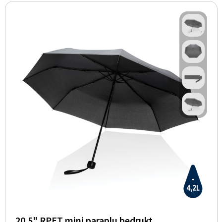
20.5" RPET mini paraplu bedrukt