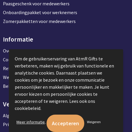
Paasgeschenk voor medewerkers
Onboardingpakket voor werknemers
Zomerpakketten voor medewerkers
Informatie
Over ons
Om de gebruikerservaring van AtmR Gifts te
Contact en klantenservice
verbeteren, maken wij gebruik van functionele en
Referentie projecten
analytische cookies. Daarnaast plaatsen we
Werken & stage bij AtmR Gifts
cookies om je bezoek en onze communicatie
Bekijk kantoorbenodigdheden
persoonlijker en makkelijker te maken. Je kunt
ervoor kiezen om persoonlijke cookies te
accepteren of te weigeren. Lees ook ons
Veilig winkelen
cookiebeleid.
Algemene voorwaarden
.
Meer informatie
Weigeren
Privacyverklaring