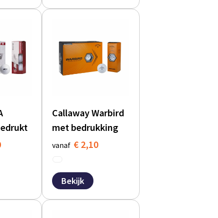
A
Callaway Warbird
bedrukt
met bedrukking
0
€ 2,10
vanaf
Bekijk