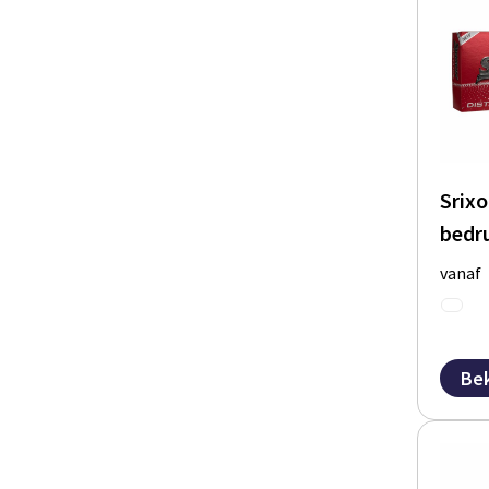
Srixo
bedr
vanaf
Bek