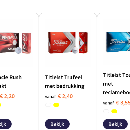
Titleist To
acle Rush
Titleist Trufeel
met
ukt
met bedrukking
reclamebo
€ 2,20
€ 2,40
vanaf
€ 3,5
vanaf
ijk
Bekijk
Bekijk