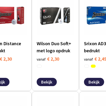
n Distance
Wilson Duo Soft+
Srixon AD
ukt
met logo opdruk
bedrukt
€ 2,30
€ 2,30
€ 2,4
vanaf
vanaf
ijk
Bekijk
Bekijk