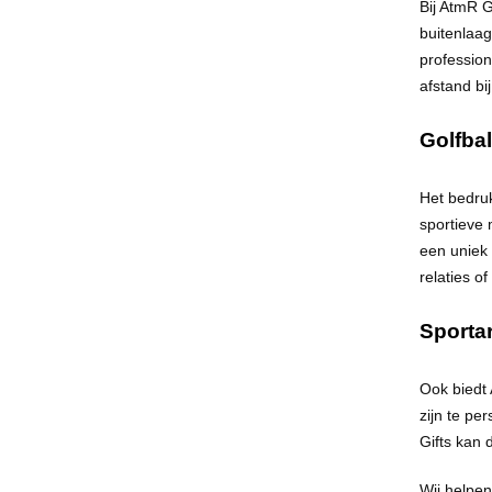
Bij
AtmR
Gi
buitenlaag
profession
afstand bi
Golfba
Het bedruk
sportieve 
een uniek 
relaties o
Sportar
Ook biedt
zijn te pe
Gifts kan 
Wij helpen