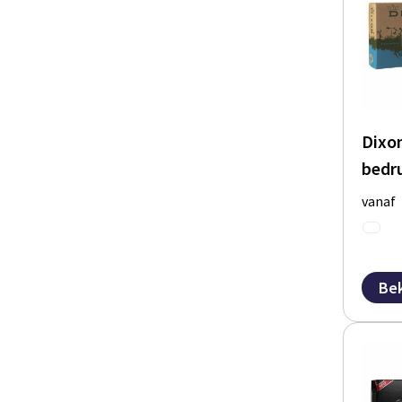
Dixo
bedr
vanaf
Bek