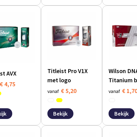
Titleist Pro V1X
Wilson DN
ist AVX
met logo
Titanium 
€ 4,75
€ 5,20
€ 1,7
vanaf
vanaf
ijk
Bekijk
Bekijk