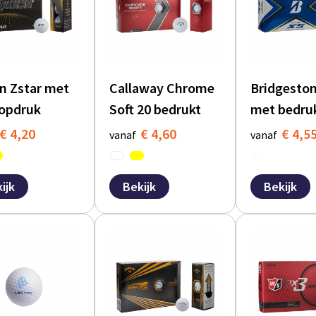
n Zstar met
Callaway Chrome
Bridgesto
 opdruk
Soft 20 bedrukt
met bedru
€ 4,20
€ 4,60
€ 4,5
vanaf
vanaf
ijk
Bekijk
Bekijk