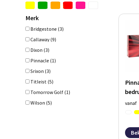
Merk
Bridgestone
(3)
Callaway
(9)
Dixon
(3)
Pinnacle
(1)
Srixon
(3)
Pinn
Titleist
(5)
bedr
Tomorrow Golf
(1)
Wilson
(5)
vanaf
Bek