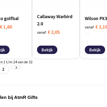
Callaway Warbird
o golfbal
Wilson PX3
2.0
€ 1,60
€ 2,1
vanaf
€ 2,05
vanaf
ijk
Bekijk
Bekijk
n 1 t/m 24 van de 32
2
len bij
AtmR
Gifts