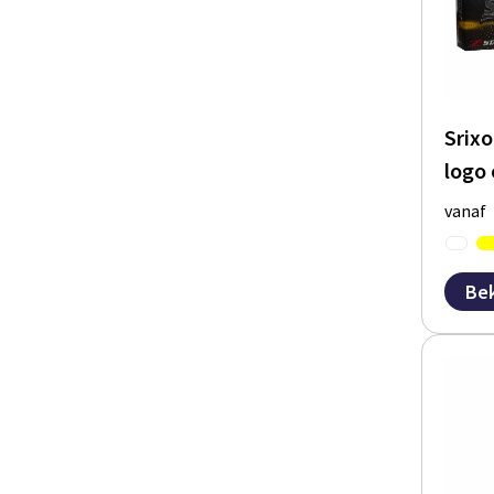
Srixo
logo
vanaf
Bek