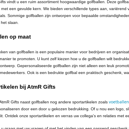
fts vindt u een ruim assortiment hoogwaardige golfballen. Deze golfba
met een gevulde kern. We bieden verschillende types aan, variërend v
als. Sommige golfballen zijn ontworpen voor bepaalde omstandigheden,
j het slaan.
llen op maat
ken van golfballen is een populaire manier voor bedrijven en organisat
manier te promoten. U kunt zelf kiezen hoe u de golfballen wilt bedruk
ontwerp. Gepersonaliseerde golfballen zijn niet alleen een leuk promo
f medewerkers. Ook is een bedrukte golfbal een praktisch geschenk, want
ti
kelen
bij
AtmR
Gifts
voetballen
AtmR
Gifts naast golfballen nog andere
sportartikelen
zoals
rsonaliseren door een door u gekozen bedrukking. Of u nou een logo, sl
dit. Ontdek onze sportartikelen en verras uw collega's en relaties met 
 u graag met uw vragen of met het vinden van een passend geschenk vo