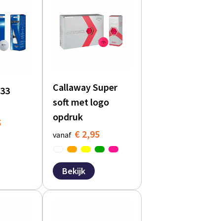
Callaway Super
333
soft met logo
opdruk
5
€ 2,95
vanaf
Bekijk