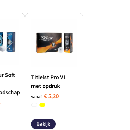
ur Soft
Titleist Pro V1
met opdruk
odschap
€ 5,20
vanaf
5
Bekijk