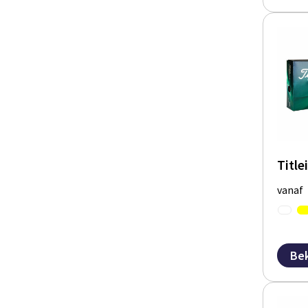
Title
vanaf
Bek