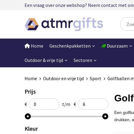
Een vraag over onze webshop? Neem contact met ons op
Home
Geschenkpakketten
Duurzaam
Outdoor & vrije tijd
Sectoren
Home
Outdoor en vrije tijd
Sport
Golfballen m
Prijs
Golf
€
t/m
€
Een golfba
drukken, e
Kleur