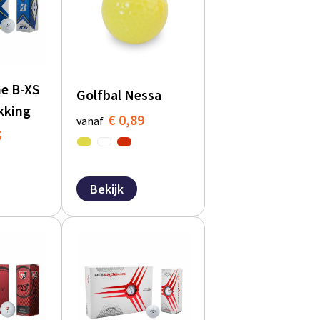
ne B-XS
Golfbal Nessa
kking
€ 0,89
vanaf
5
Bekijk