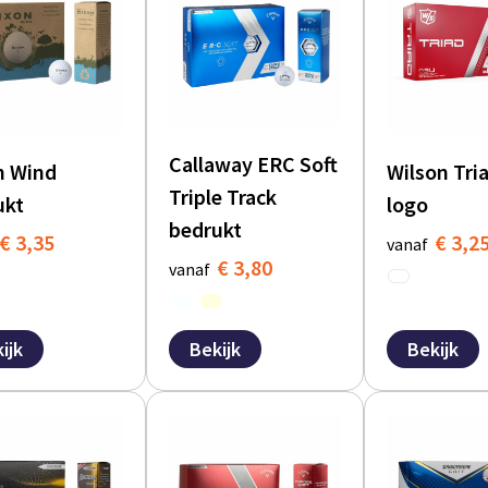
Callaway ERC Soft
n Wind
Wilson Tri
Triple Track
ukt
logo
bedrukt
€ 3,35
€ 3,2
vanaf
€ 3,80
vanaf
ijk
Bekijk
Bekijk