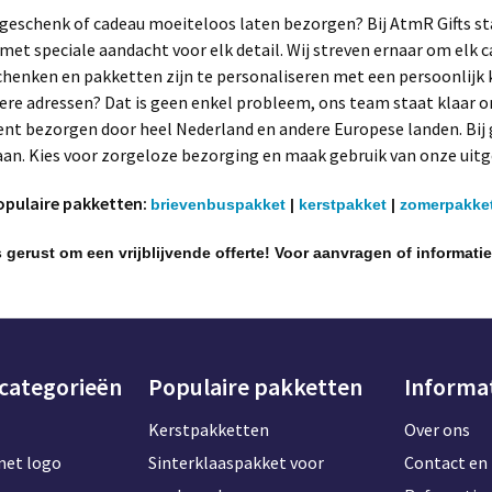
 geschenk of cadeau moeiteloos laten bezorgen? Bij AtmR Gifts sta
 met speciale aandacht voor elk detail. Wij streven ernaar om elk c
henken en pakketten zijn te personaliseren met een persoonlijk k
re adressen? Dat is geen enkel probleem, ons team staat klaar om
nt bezorgen door heel Nederland en andere Europese landen. Bij
aan. Kies voor zorgeloze bezorging en maak gebruik van onze uitge
opulaire pakketten:
brievenbuspakket
|
kerstpakket
|
zomerpakke
 gerust om een vrijblijvende offerte! Voor aanvragen of informati
 categorieën
Populaire pakketten
Informa
Kerstpakketten
Over ons
met logo
Sinterklaaspakket voor
Contact en 