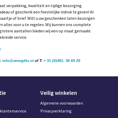
at verpakking, kwaliteit en tijdige bezorging
adeau of geschenk een feestelijke indruk te geven! Al
aartje of brief. Wilt u uw geschenken laten bezorgen
 alles voor u te regelen. Wij kunnen ons complete
 grotere aantallen bieden wij een op maat gemaakt
breide service.
t
e:
info@atmrgifts.nl
of T:
+ 31 (0)481- 36 65 20
tie
Veilig winkelen
Algemene voorwaarden
klantenservice
Privacyverklaring