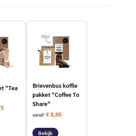
Brievenbus koffie
et "Tea
pakket "Coffee To
Share"
75
€ 8,95
vanaf
Bekijk