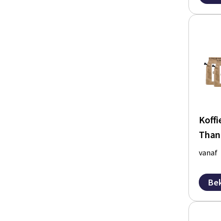
Koffi
Than
vanaf
Bek