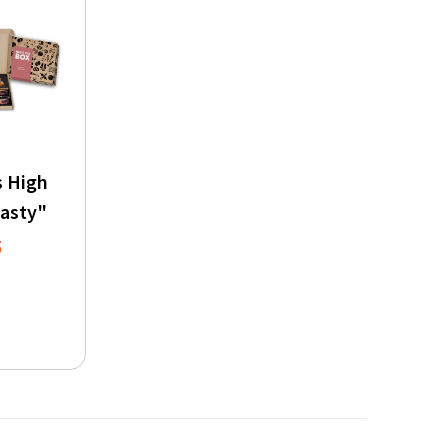
s High
Tasty"
5