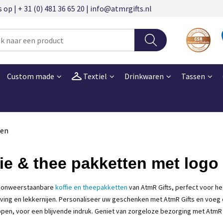
 | + 31 (0) 481 36 65 20 | info@atmrgifts.nl
Custom made
Textiel
Drinkwaren
Tassen
ten
ie & thee pakketten met logo
 onweerstaanbare
koffie en theepakketten
van
AtmR
Gifts, perfect voor h
ing en lekkernijen. Personaliseer uw geschenken met
AtmR
Gifts en voeg
en, voor een blijvende indruk. Geniet van zorgeloze bezorging met
AtmR