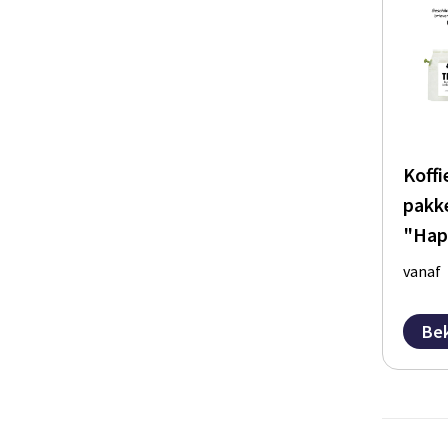
Koffi
pakk
"Hap
vanaf
Bek