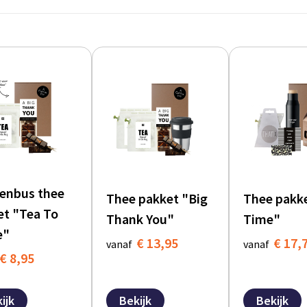
venbus thee
Thee pakket "Big
Thee pakk
et "Tea To
Thank You"
Time"
e"
€ 13,95
€ 17,
vanaf
vanaf
€ 8,95
ijk
Bekijk
Bekijk