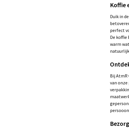
Koffie
Duik in d
betoveren
perfect v
De koffie
warm wate
natuurlij
Ontdek
Bij AtmR 
van onze 
verpakkin
maatwerko
gepersona
persooonli
Bezorg