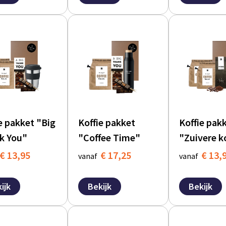
e pakket "Big
Koffie pakket
Koffie pak
k You"
"Coffee Time"
"Zuivere k
€ 13,95
€ 17,25
€ 13,
vanaf
vanaf
ijk
Bekijk
Bekijk