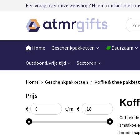
Een vraag over onze webshop? Neem contact met ons op
Home
Geschenkpakketten
Duurzaam
Outdoor & vrije tijd
Sectoren
Home
Geschenkpakketten
Koffie & thee pakket
Prijs
Koff
€
t/m
€
Ontdek de
smaakbelev
boodschapp