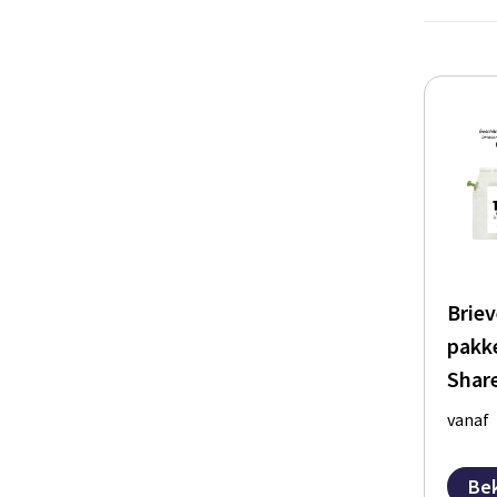
Brie
pakk
Shar
vanaf
Bek