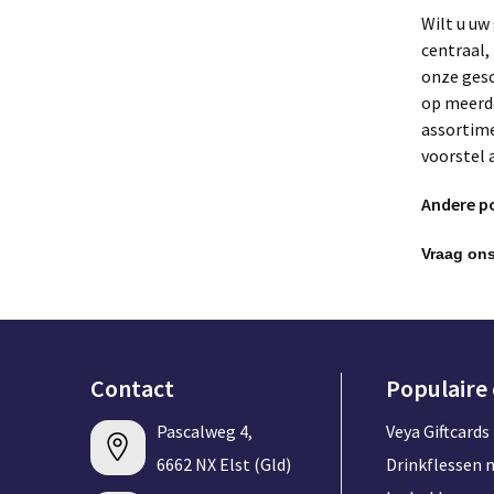
Wilt u uw
centraal,
onze gesc
op meerde
assortime
voorstel 
Andere p
Vraag ons
Contact
Populaire
Pascalweg 4,
Veya Giftcards
6662 NX Elst (Gld)
Drinkflessen 