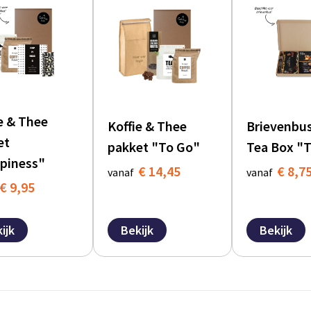
e & Thee
Koffie & Thee
Brievenbu
et
pakket "To Go"
Tea Box "
piness"
€ 14,45
€ 8,7
vanaf
vanaf
€ 9,95
ijk
Bekijk
Bekijk