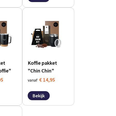
ket
Koffie pakket
offie"
"Chin Chin"
95
€ 14,95
vanaf
Bekijk