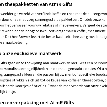
 en theepakketten van AtmR Gifts
e weelderige wereld van verfijnde koffie en thee met de buitenge
 door onze met zorg samengestelde pakketten. Ontdek onze koffi
oor het verrassen voor uw relaties of medewerkers. Vergeet de sta
 Brewer biedt de hoogste kwaliteitversgemalen koffie, met unieke
r. De thee Brewer levert de beste kwaliteit thee van grove blaadje
ke smaakbeleving.
 onze exclusieve maatwerk
Gifts gaat onze toewijding aan maatwerk verder. Geef een persoo
personalisatiemogelijkheden en op maat gemaakte opties. Of u nu
g, aangepaste kleuren die passen bij uw merk of specifieke bood
pties strekken zich uit tot de keuze van koffie en theesoorten, d
liseerde kaartjes of briefjes. Ervaar de meerwaarde van onze ex
jk tintje.
en en verpakking met AtmR Gifts