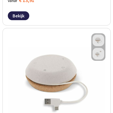
€ 13,91
vanaf
Bekijk