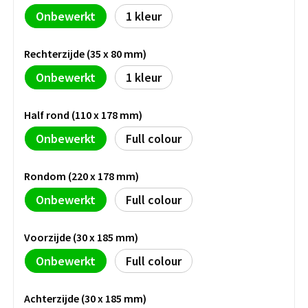
Persoonlijke verzorging
Onbewerkt
1
Broodtrommels
Multitools
Duurzame schrijfwaren
Rechterzijde (35 x 80 mm)
Fruitboxen
Lampen
Onbewerkt
1
Pennen
Lunchboxen
Rolmaten & Meetlinten
Half rond (110 x 178 mm)
Potloden
Lunchwraps (Roll 'Eat)
Duimstokken
Onbewerkt
Full colour
Luxe pennen
Waterpassen
Overige kantoorartikelen
Rondom (220 x 178 mm)
Kleur & tekensets
Gereedschapssets
Onbewerkt
Full colour
Klever Cutter
POPULAIR
Gereedschap overig
Voorzijde (30 x 185 mm)
Groei en Bloei
Agenda's
Onbewerkt
Full colour
Sport
BloomsBoxen
Onderleggers
Achterzijde (30 x 185 mm)