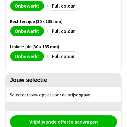
Groeipapier
Markclips
Voetballen
Onbewerkt
Full colour
Bloembollen en zaden
Golfballen
Rechterzijde (30 x 185 mm)
Kweektuintjes
Golfartikelen
Onbewerkt
Full colour
Planten en accessoires
Smartwatch-Fitbit
Linkerzijde (30 x 185 mm)
Sport overig
Onbewerkt
Full colour
Outdoor
Jouw selectie
Picknickartikelen
Selecteer jouw opties voor de prijsopgave.
Kweektuintjes
Fietsartikelen
Vrijblijvende offerte aanvragen