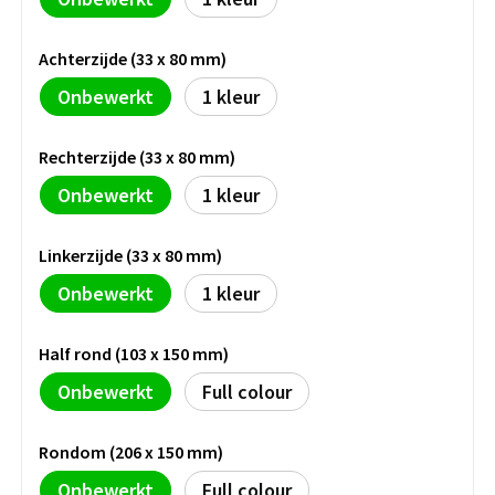
Persoonlijke verzorging
Broodtrommels
Multitools
Achterzijde (33 x 80 mm)
Duurzame schrijfwaren
Fruitboxen
Lampen
Onbewerkt
1
Pennen
Lunchboxen
Rolmaten & Meetlinten
Rechterzijde (33 x 80 mm)
Onbewerkt
1
Potloden
Lunchwraps (Roll 'Eat)
Duimstokken
Luxe pennen
Waterpassen
Linkerzijde (33 x 80 mm)
Overige kantoorartikelen
Onbewerkt
1
Kleur & tekensets
Gereedschapssets
Klever Cutter
POPULAIR
Half rond (103 x 150 mm)
Gereedschap overig
Groei en Bloei
Agenda's
Onbewerkt
Full colour
Sport
BloomsBoxen
Onderleggers
Rondom (206 x 150 mm)
Onbewerkt
Full colour