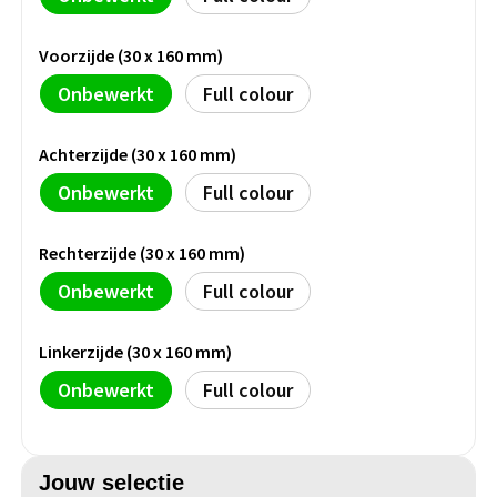
Groeipapier
Markclips
Voetballen
Bloembollen en zaden
Golfballen
Voorzijde (30 x 160 mm)
Onbewerkt
Full colour
Kweektuintjes
Golfartikelen
Achterzijde (30 x 160 mm)
Planten en accessoires
Smartwatch-Fitbit
Onbewerkt
Full colour
Sport overig
Rechterzijde (30 x 160 mm)
Onbewerkt
Full colour
Outdoor
Linkerzijde (30 x 160 mm)
Picknickartikelen
Onbewerkt
Full colour
Kweektuintjes
Fietsartikelen
Jouw selectie