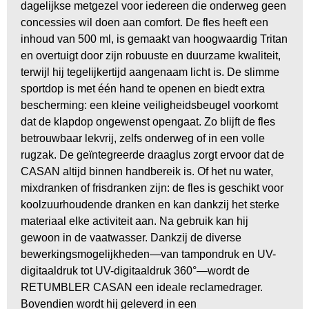
dagelijkse metgezel voor iedereen die onderweg geen
concessies wil doen aan comfort. De fles heeft een
inhoud van 500 ml, is gemaakt van hoogwaardig Tritan
en overtuigt door zijn robuuste en duurzame kwaliteit,
terwijl hij tegelijkertijd aangenaam licht is. De slimme
sportdop is met één hand te openen en biedt extra
bescherming: een kleine veiligheidsbeugel voorkomt
dat de klapdop ongewenst opengaat. Zo blijft de fles
betrouwbaar lekvrij, zelfs onderweg of in een volle
rugzak. De geïntegreerde draaglus zorgt ervoor dat de
CASAN altijd binnen handbereik is. Of het nu water,
mixdranken of frisdranken zijn: de fles is geschikt voor
koolzuurhoudende dranken en kan dankzij het sterke
materiaal elke activiteit aan. Na gebruik kan hij
gewoon in de vaatwasser. Dankzij de diverse
bewerkingsmogelijkheden—van tampondruk en UV-
digitaaldruk tot UV-digitaaldruk 360°—wordt de
RETUMBLER CASAN een ideale reclamedrager.
Bovendien wordt hij geleverd in een