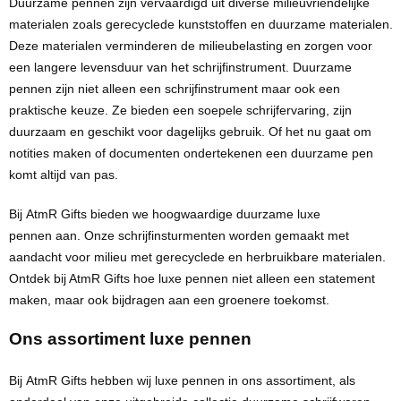
Groeipapier
Markclips
Voetballen
Duurzame pennen
zijn vervaardigd uit diverse
milieuvriendelijke
materialen
zoals
gerecyclede kunststoffen
en
duurzame materialen
.
Bloembollen en zaden
Golfballen
Deze materialen verminderen de milieubelasting en zorgen voor
een langere levensduur van het schrijfinstrument. Duurzame
Kweektuintjes
Golfartikelen
pennen zijn niet alleen een schrijfinstrument maar ook een
praktische keuze. Ze bieden een soepele schrijfervaring, zijn
Planten en accessoires
Smartwatch-Fitbit
duurzaam en geschikt voor dagelijks gebruik. Of het nu gaat om
notities maken of documenten ondertekenen een duurzame pen
Sport overig
komt altijd van pas.
Bij
AtmR
Gifts
bieden we
hoogwaardige duurzame luxe
pennen
aan. Onze
schrijfinsturmenten
worden gemaakt met
Outdoor
aandacht voor milieu met
gerecyclede
en
herbruikbare materialen
.
Ontdek bij
AtmR
Gifts hoe luxe pennen niet alleen een statement
Picknickartikelen
maken, maar ook bijdragen aan een groenere toekomst.
Kweektuintjes
Ons assortiment luxe pennen
Fietsartikelen
Bij
AtmR
Gifts hebben wij luxe pennen in ons assortiment, als