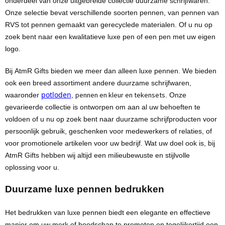
onderdeel van onze uitgebreide collectie duurzame schrijfwaren.
BBQ artikelen
Onze selectie bevat verschillende soorten pennen, van pennen van
RVS tot pennen gemaakt van
gerecyclede
materialen. Of u nu op
zoek bent naar een kwalitatieve luxe pen of een pen met uw eigen
logo.
Bij
AtmR
Gifts
bieden we meer dan alleen luxe pennen. We bieden
ook een breed assortiment andere
duurzame schrijfwaren
,
potloden
pennen en kleur en tekensets
waaronder
,
. Onze
gevarieerde collectie is ontworpen om aan al uw behoeften te
voldoen of u nu op zoek bent naar duurzame schrijfproducten voor
persoonlijk gebruik, geschenken voor medewerkers of relaties, of
voor promotionele artikelen voor uw bedrijf. Wat uw doel ook is, bij
AtmR
Gifts hebben wij altijd een milieubewuste en stijlvolle
oplossing voor u.
Duurzame luxe pennen bedrukken
Het bedrukken van luxe pennen biedt een elegante en effectieve
manier om uw merk of boodschap te promoten en
tegelijkertijd
een