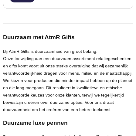
Persoonlijke verzorging
Broodtrommels
Multitools
Duurzame schrijfwaren
Fruitboxen
Lampen
Duurzaam met
AtmR
Gifts
Pennen
Lunchboxen
Rolmaten & Meetlinten
Bij
AtmR
Gifts
is
duurzaamheid
van groot
belang
.
Potloden
Lunchwraps (Roll 'Eat)
Duimstokken
Onze
toewijding
aan een
duurzaam assortiment relatiegeschenken
en
gifts
komt voort uit onze sterke overtuiging dat wij gezamenlijk
Luxe pennen
Waterpassen
verantwoordelijkheid dragen voor mens, milieu en de maatschappij.
Overige kantoorartikelen
We kiezen voor producten die minder impact hebben op de planeet
Kleur & tekensets
Gereedschapssets
en die lang meegaan. Dit resulteert in
kwalitatieve
en
ethische
Klever Cutter
POPULAIR
verantwoorde keuzes
voor onze klanten, terwijl we tegelijkertijd
Gereedschap overig
bewustzijn creëren over duurzame opties. Voor ons draait
Groei en Bloei
Agenda's
duurzaamheid om het creëren van een
betere toekomst
.
Sport
BloomsBoxen
Onderleggers
Duurzame luxe pennen