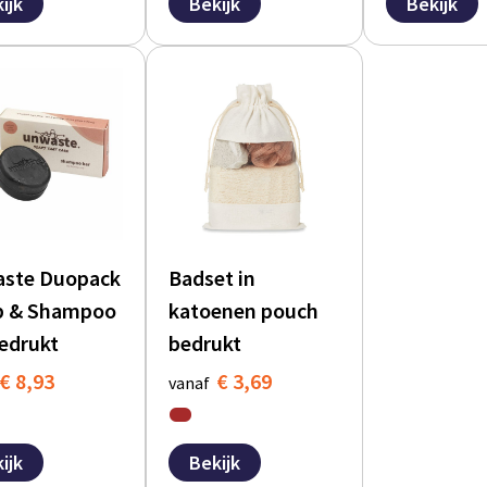
ijk
Bekijk
Bekijk
ste Duopack
Badset in
b & Shampoo
katoenen pouch
edrukt
bedrukt
€ 8,93
€ 3,69
vanaf
ijk
Bekijk