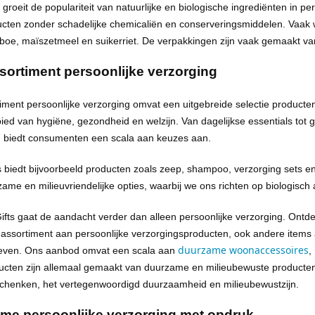
groeit de populariteit van natuurlijke en biologische ingrediënten in p
ucten zonder schadelijke chemicaliën en
conserveringsmiddelen
. Vaak 
oe, maïszetmeel en suikerriet. De verpakkingen zijn vaak gemaakt van
sortiment persoonlijke verzorging
iment persoonlijke verzorging
omvat een uitgebreide selectie producte
ied van hygiëne, gezondheid en welzijn. Van dagelijkse
essentials
tot 
g biedt consumenten een scala aan keuzes aan.
s biedt bijvoorbeeld
producten
zoals zeep, shampoo,
verzorging
sets en
ame en milieuvriendelijke opties, waarbij we ons richten op biologisc
ifts
gaat de aandacht verder dan alleen persoonlijke verzorging. Ontde
 assortiment aan persoonlijke verzorgingsproducten, ook andere items
duurzame woonaccessoires
 leven. Ons aanbod omvat een scala aan
,
ucten zijn allemaal gemaakt van
duurzame
en
milieubewuste producte
schenken, het vertegenwoordigd
duurzaamheid
en
milieubewustzijn.
me persoonlijke verzorging met opdruk