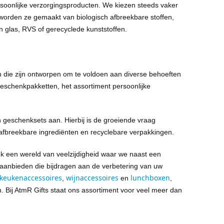
ersoonlijke verzorgingsproducten. We kiezen steeds vaker
worden ze gemaakt van biologisch afbreekbare stoffen,
 glas, RVS of gerecyclede kunststoffen.
n die zijn ontworpen om te voldoen aan diverse behoeften
geschenkpakketten, het assortiment persoonlijke
 geschenksets aan. Hierbij is de groeiende vraag
h afbreekbare ingrediënten en recyclebare verpakkingen.
k een wereld van veelzijdigheid waar we naast een
 aanbieden die bijdragen aan de verbetering van uw
keukenaccessoires
wijnaccessoires
lunchboxen
,
en
,
n
. Bij
AtmR
Gifts staat ons assortiment voor veel meer dan