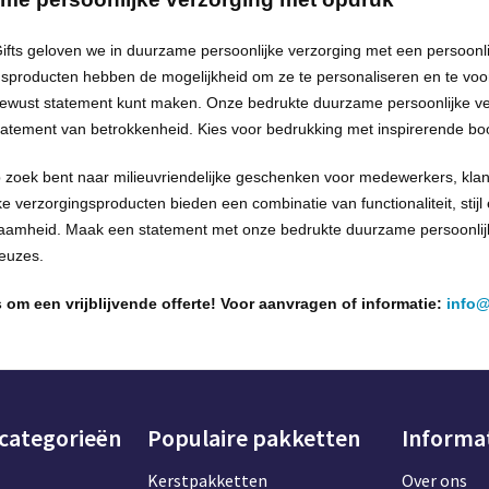
ifts geloven we in duurzame persoonlijke verzorging met een persoonli
gsproducten
hebben
de mogelijkheid om ze te personaliseren en te voo
ewust statement kunt maken. Onze bedrukte duurzame persoonlijke ver
tatement van betrokkenheid. Kies voor bedrukking met inspirerende 
p zoek bent naar milieuvriendelijke geschenken voor medewerkers, kl
ke verzorgingsproducten bieden een combinatie van functionaliteit, stijl
aamheid. Maak een statement met onze
bedrukte duurzame persoonlij
euzes.
 om een vrijblijvende offerte! Voor aanvragen of informatie:
info@
 categorieën
Populaire pakketten
Informa
Kerstpakketten
Over ons