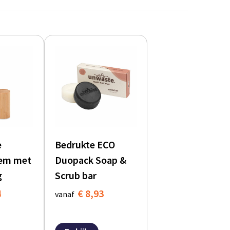
e
Bedrukte ECO
sem met
Duopack Soap &
g
Scrub bar
4
€ 8,93
vanaf