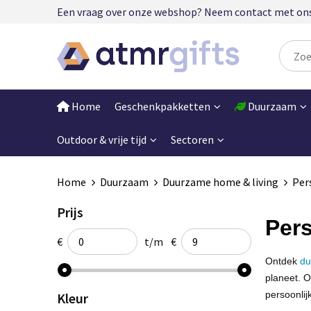
Een vraag over onze webshop? Neem contact met ons op
Home
Geschenkpakketten
Duurzaam
Outdoor & vrije tijd
Sectoren
Home
Duurzaam
Duurzame home & living
Per
Prijs
Pers
€
t/m
€
Ontdek
du
planeet. O
persoonlij
Kleur