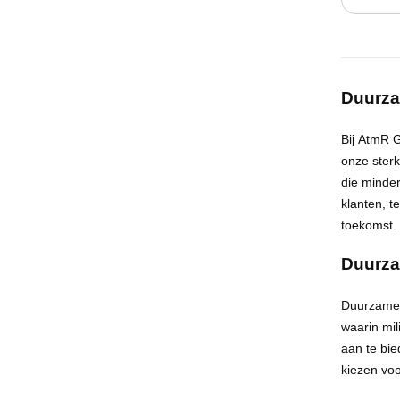
Duurz
Bij
AtmR
G
onze sterk
die minder
klanten, t
toekomst
.
Duurza
Duurzame 
waarin
mil
aan te bie
kiezen voo