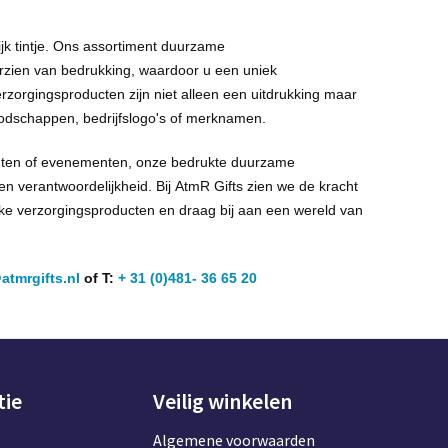
jk tintje. Ons assortiment duurzame
rzien van bedrukking, waardoor u een uniek
zorgingsproducten zijn niet alleen een uitdrukking maar
boodschappen,
bedrijfslogo's
of merknamen.
anten of evenementen, onze bedrukte duurzame
 en
verantwoordelijkheid
. Bij
AtmR
Gifts zien we de kracht
ke verzorgingsproducten en draag bij aan een wereld van
atmrgifts.nl
of T:
+ 31 (0)481- 36 65 20
tie
Veilig winkelen
Algemene voorwaarden