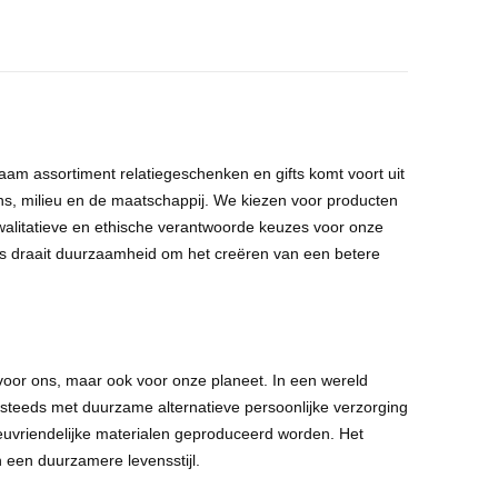
aam assortiment relatiegeschenken en
gifts
komt voort uit
ns, milieu en de maatschappij. We kiezen voor producten
walitatieve
en
ethische verantwoorde keuzes
voor onze
 ons draait duurzaamheid om het creëren van een
betere
 voor ons, maar ook voor onze planeet. In een wereld
 steeds met duurzame alternatieve persoonlijke verzorging
euvriendelijke materialen
geproduceerd worden. Het
 een duurzamere levensstijl.