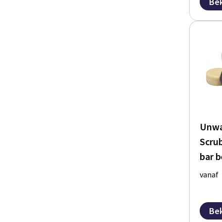
Bek
Unwa
Scru
bar b
vanaf
Bek