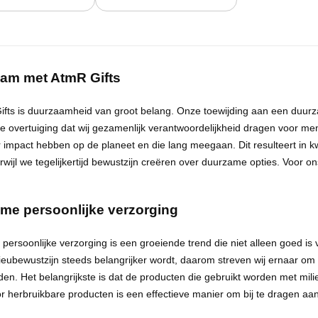
aam met
AtmR
Gifts
ifts
is
duurzaamheid
van groot
belang
. Onze
toewijding
aan een
duurz
e overtuiging dat wij gezamenlijk verantwoordelijkheid dragen voor me
 impact hebben op de planeet en die lang meegaan. Dit resulteert in
k
erwijl we tegelijkertijd bewustzijn creëren over duurzame opties. Voor
me persoonlijke verzorging
persoonlijke verzorging
is een groeiende trend die niet alleen goed is
ieubewustzijn
steeds belangrijker wordt, daarom streven wij ernaar om
den. Het belangrijkste is dat de producten die gebruikt worden met
mili
r herbruikbare producten is een effectieve manier om bij te dragen aan