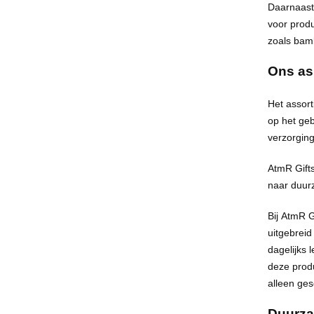
Daarnaast 
voor prod
zoals bamb
Ons as
Het
assort
op het geb
verzorgin
AtmR
Gift
naar duurz
Bij
AtmR
G
uitgebreid
dagelijks
deze prod
alleen ge
Duurza