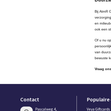
Bij
AtmR
G
verzorgin
en milieub
ook een s
Of u nu o
persoonlij
van
duurz
bewuste k
Vraag ons
Contact
Populaire
Pascalweg 4,
Veya Giftcards