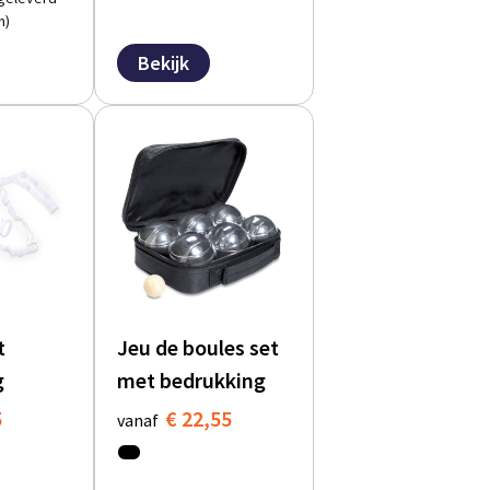
n)
Bekijk
t
Jeu de boules set
g
met bedrukking
5
€ 22,55
vanaf