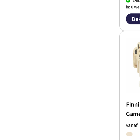
Onb
in: 0 w
Bek
Finn
Game
vanaf