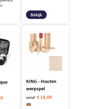
geleverd
n)
Bekijk
KING - Houten
nque
werpspel
€ 18,09
80
vanaf