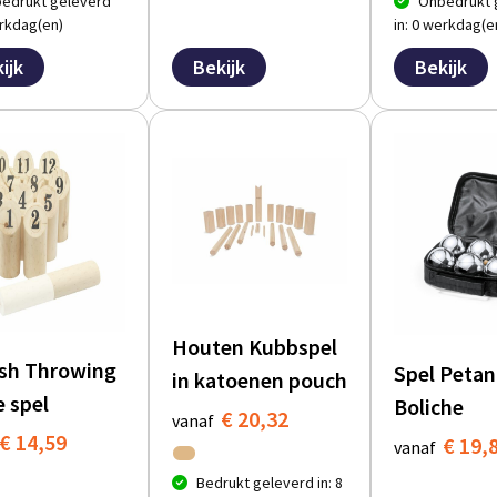
edrukt geleverd
Onbedrukt 
erkdag(en)
in: 0 werkdag(e
ijk
Bekijk
Bekijk
Houten Kubbspel
ish Throwing
Spel Peta
in katoenen pouch
 spel
Boliche
€ 20,32
vanaf
€ 14,59
€ 19,
vanaf
Bedrukt geleverd in: 8