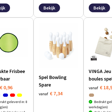
ijk
Bekijk
Bekijk
kte Frisbee
VINGA Jeu
Spel Bowling
baar
boules spe
Spare
€ 0,96
€ 18,
vanaf
€ 7,34
vanaf
rukt geleverd in: 8
Bedrukt gel
g(en)
werkdag(en)