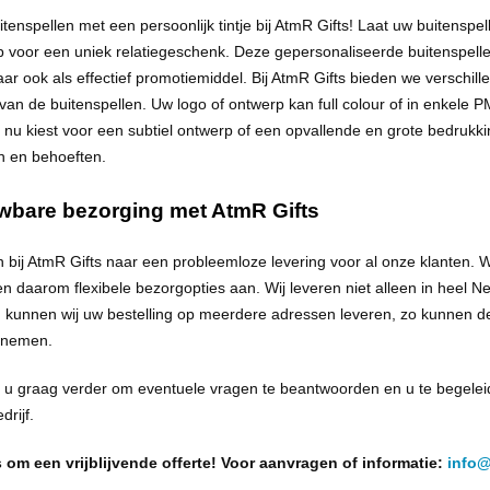
tenspellen met een persoonlijk tintje bij
AtmR
Gifts! Laat uw buitenspel
voor een uniek relatiegeschenk. Deze gepersonaliseerde buitenspellen m
ar ook als effectief promotiemiddel. Bij
AtmR
Gifts bieden we verschil
van de buitenspellen. Uw logo of ontwerp kan full colour of in enkel
 nu kiest voor een subtiel ontwerp of een opvallende en grote bedrukking,
 en behoeften.
wbare bezorging met
AtmR
Gifts
n bij
AtmR
Gifts naar een probleemloze levering voor al onze klanten. Wat
en daarom flexibele bezorgopties aan. Wij leveren niet alleen in heel N
 kunnen wij uw bestelling op meerdere adressen leveren, zo kunnen d
 nemen.
 u graag verder om eventuele vragen te beantwoorden en u te begeleide
drijf.
 om een vrijblijvende offerte! Voor aanvragen of informatie:
info@