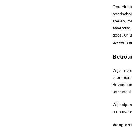
Ontdek bui
boodschap 
spelen, ma
afwerking 
doos. Of u
uw wensen
Betrou
Wij streve
is en bied
Bovendien
ontvangst
Wij helpen
u en uw be
Vraag ons