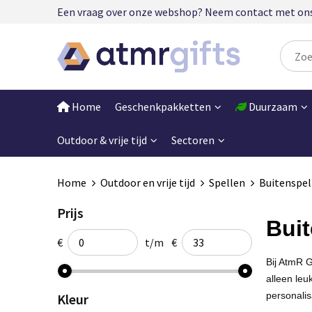
Een vraag over onze webshop? Neem contact met ons op
Home
Geschenkpakketten
Duurzaam
Outdoor & vrije tijd
Sectoren
Home
Outdoor en vrije tijd
Spellen
Buitenspel
Prijs
Buit
€
t/m
€
Bij AtmR G
alleen leu
personalisa
Kleur