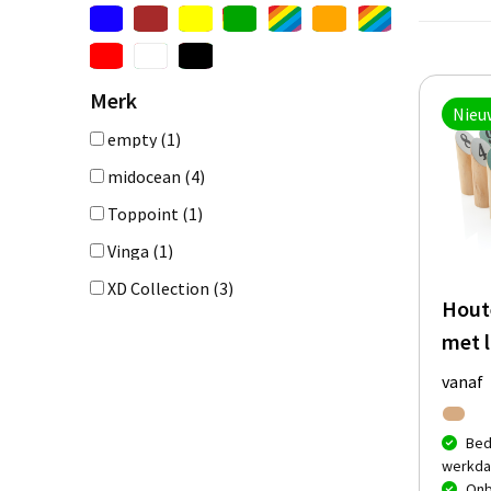
Merk
Nieu
empty
(1)
midocean
(4)
Toppoint
(1)
Vinga
(1)
XD Collection
(3)
Hout
met 
vanaf
Bed
werkda
Onb