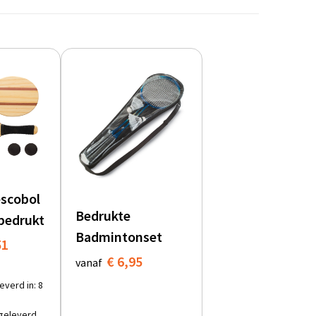
escobol
Bedrukte
 bedrukt
Badmintonset
51
€ 6,95
vanaf
everd in: 8
geleverd