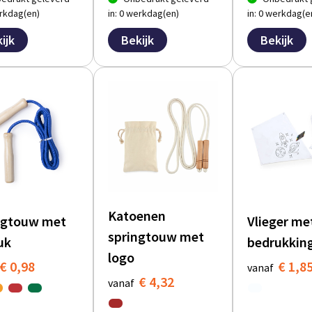
erkdag(en)
in: 0 werkdag(en)
in: 0 werkdag(e
ijk
Bekijk
Bekijk
Katoenen
ngtouw met
Vlieger me
springtouw met
uk
bedrukkin
logo
€ 0,98
€ 1,8
vanaf
€ 4,32
vanaf