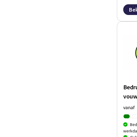
Bek
Bedru
vouw
vanaf
Bed
werkda