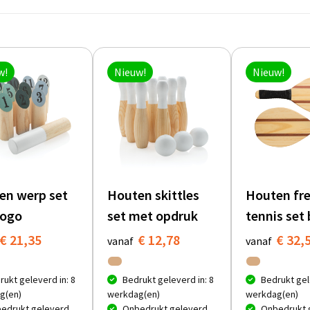
w!
Nieuw!
Nieuw!
en werp set
Houten skittles
Houten fr
logo
set met opdruk
tennis set
€ 21,35
€ 12,78
€ 32,
vanaf
vanaf
rukt geleverd in: 8
Bedrukt geleverd in: 8
Bedrukt gel
g(en)
werkdag(en)
werkdag(en)
edrukt geleverd
Onbedrukt geleverd
Onbedrukt 