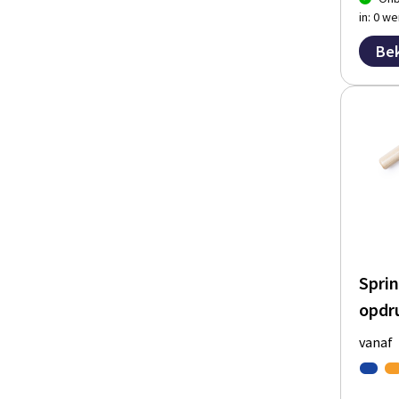
in: 0 w
Bek
Spri
opdr
vanaf