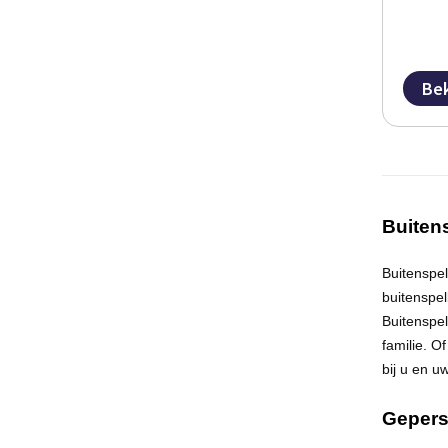
Bek
Buiten
Buitenspele
buitenspel
Buitenspel
familie. O
bij u en uw
Gepers