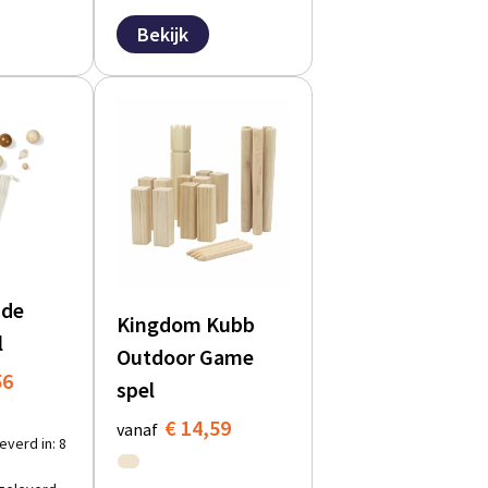
Bekijk
 de
Kingdom Kubb
l
Outdoor Game
56
spel
€ 14,59
vanaf
everd in: 8