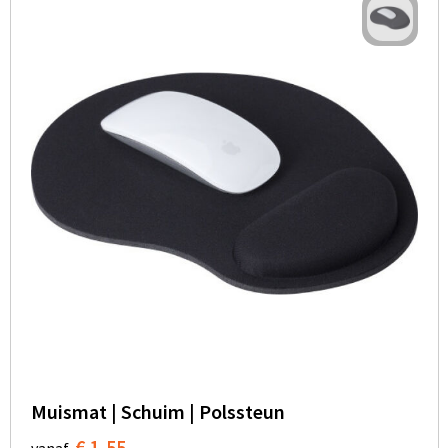
Muismat | Schuim | Polssteun
€ 1,55