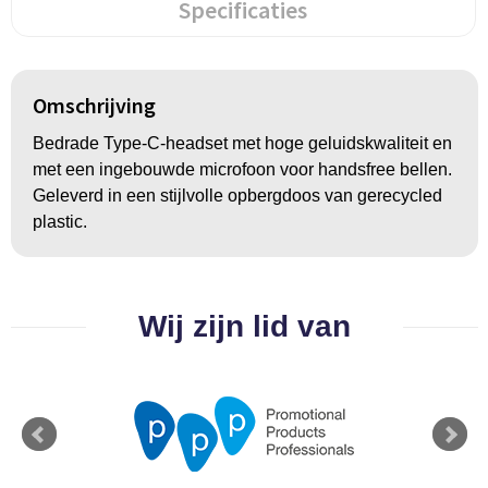
Groeipapier
Markclips
Voetballen
Specificaties
Bloembollen en zaden
Golfballen
Omschrijving
Kweektuintjes
Golfartikelen
Bedrade Type-C-headset met hoge geluidskwaliteit en
Planten en accessoires
Smartwatch-Fitbit
met een ingebouwde microfoon voor handsfree bellen.
Geleverd in een stijlvolle opbergdoos van gerecycled
Sport overig
plastic.
Outdoor
Wij zijn lid van
Picknickartikelen
Kweektuintjes
Fietsartikelen