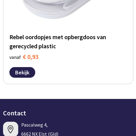
Rebel oordopjes met opbergdoos van
gerecycled plastic
€ 0,93
vanaf
Bekijk
Contact
Pascalweg 4,
6662 NX Elst (Gld)