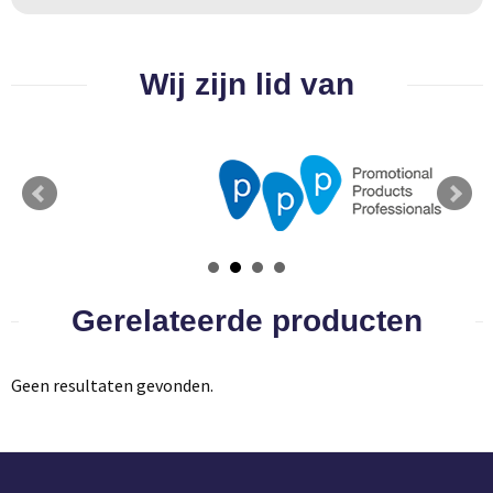
Groeipapier
Markclips
Voetballen
Bloembollen en zaden
Golfballen
Wij zijn lid van
Kweektuintjes
Golfartikelen
Planten en accessoires
Smartwatch-Fitbit
Sport overig
Outdoor
Gerelateerde producten
Picknickartikelen
Geen resultaten gevonden.
Kweektuintjes
Fietsartikelen