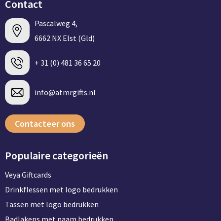
Persoonlijke verzorging
Contact
Broodtrommels
Multitools
Pascalweg 4,
Duurzame schrijfwaren
6662 NX Elst (Gld)
Fruitboxen
Lampen
+ 31 (0) 481 36 65 20
Pennen
Lunchboxen
Rolmaten & Meetlinten
Potloden
Lunchwraps (Roll 'Eat)
Duimstokken
info@atmrgifts.nl
Luxe pennen
Waterpassen
Contacteer ons
Overige kantoorartikelen
Kleur & tekensets
Gereedschapssets
Klever Cutter
POPULAIR
Populaire categorieën
Gereedschap overig
Groei en Bloei
Agenda's
Veya Giftcards
Drinkflessen met logo bedrukken
Sport
BloomsBoxen
Onderleggers
Tassen met logo bedrukken
Badlakens met naam bedrukken