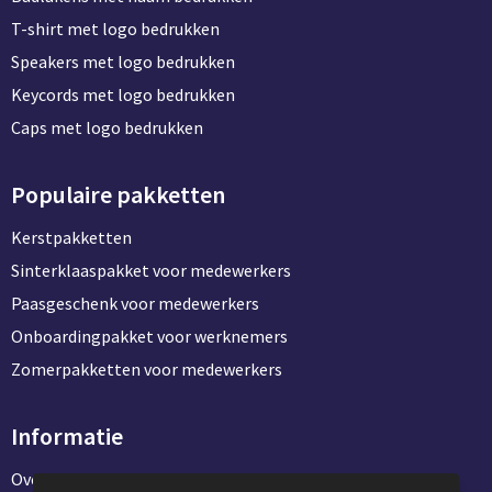
Groeipapier
Markclips
Voetballen
T-shirt met logo bedrukken
Bloembollen en zaden
Golfballen
Speakers met logo bedrukken
Keycords met logo bedrukken
Kweektuintjes
Golfartikelen
Caps met logo bedrukken
Planten en accessoires
Smartwatch-Fitbit
Populaire pakketten
Sport overig
Kerstpakketten
Sinterklaaspakket voor medewerkers
Outdoor
Paasgeschenk voor medewerkers
Onboardingpakket voor werknemers
Picknickartikelen
Zomerpakketten voor medewerkers
Kweektuintjes
Informatie
Fietsartikelen
Over ons