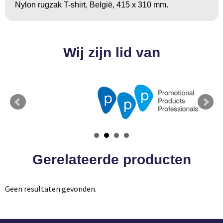
Groeipapier
Markclips
Voetballen
Nylon rugzak T-shirt, België, 415 x 310 mm.
Bloembollen en zaden
Golfballen
Kweektuintjes
Golfartikelen
Wij zijn lid van
Planten en accessoires
Smartwatch-Fitbit
Sport overig
Outdoor
Gerelateerde producten
Picknickartikelen
Kweektuintjes
Geen resultaten gevonden.
Fietsartikelen