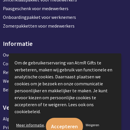
Bidons
Fietstassen
Diverse horloges
Paasgeschenk voor medewerkers
USB-Sticks
Nekwarmers
Oordopjes
Snacks & zoutjes
Sleutelhangers
Onboardingpakket voor werknemers
Tacx Bidons
Klokken
Telefoon & laptop accessoires
Handschoenen
Zonnebrillen
Overige tassen
Chips & Nootjes
Zomerpakketten voor medewerkers
Sportbidons
Smartwatches
Winkelwagenmunt sleutelhangers
Bandana's
Festival artikelen overig
Afvaltassen
Popcorn
Informatie
Duurzame home & living
Metalen sleutelhangers
Glazen flessen
Canvas tassen
Over ons
Veiligheid
Keukenaccessoires
PVC sleutelhangers
Energy
Om de gebruikerservaring van AtmR Gifts te
Contact en klantenservice
Glazen drinkflessen
Papieren tassen
verbeteren, maken wij gebruik van functionele en
Referentie projecten
Woonaccessoires
Opener sleutelhangers
Veiligheidshesjes
Druiven suikers
analytische cookies. Daarnaast plaatsen we
Werken & stage bij AtmR Gifts
Glazen tafelwater flessen
Picknick tassen
cookies om je bezoek en onze communicatie
Wijnaccessoires
Vilt sleutelhangers
EHBO sets
Energy repen
Bekijk kantoorbenodigdheden
persoonlijker en makkelijker te maken. Je kunt
Overige rug tassen & draag Tassen
ervoor kiezen om persoonlijke cookies te
Lunchboxen
Anti stress sleutelhangers
Reflecterende artikelen
accepteren of te weigeren. Lees ook ons
Veilig winkelen
cookiebeleid.
Badtextiel
Algemene voorwaarden
Lunchboxen
Gereedschap
.
Meer informatie
Weigeren
Privacyverklaring