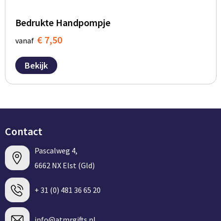
Bedrukte Handpompje
€ 7,50
vanaf
Bekijk
Contact
Pascalweg 4,
6662 NX Elst (Gld)
+ 31 (0) 481 36 65 20
info@atmrgifts.nl