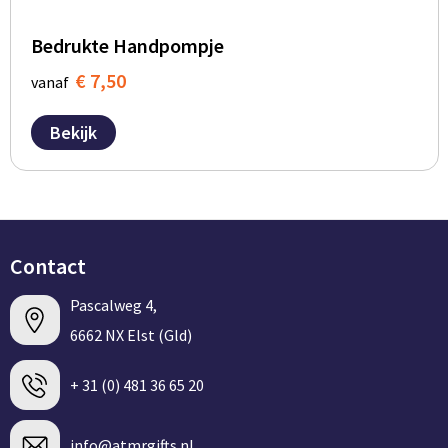
Bedrukte Handpompje
€ 7,50
vanaf
Bekijk
Contact
Pascalweg 4,
6662 NX Elst (Gld)
+ 31 (0) 481 36 65 20
info@atmrgifts.nl