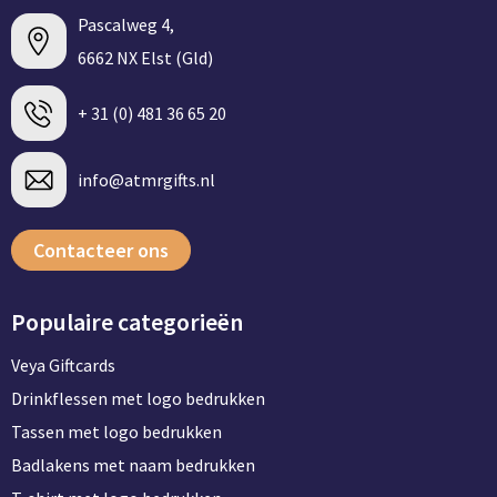
Persoonlijke verzorging
Pascalweg 4,
Broodtrommels
Multitools
6662 NX Elst (Gld)
Duurzame schrijfwaren
Fruitboxen
Lampen
+ 31 (0) 481 36 65 20
Pennen
Lunchboxen
Rolmaten & Meetlinten
info@atmrgifts.nl
Potloden
Lunchwraps (Roll 'Eat)
Duimstokken
Contacteer ons
Luxe pennen
Waterpassen
Overige kantoorartikelen
Kleur & tekensets
Gereedschapssets
Populaire categorieën
Klever Cutter
POPULAIR
Gereedschap overig
Veya Giftcards
Groei en Bloei
Agenda's
Drinkflessen met logo bedrukken
Tassen met logo bedrukken
Sport
BloomsBoxen
Onderleggers
Badlakens met naam bedrukken