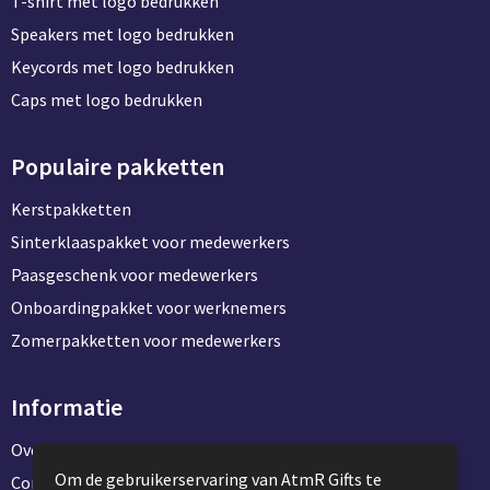
Groeipapier
Markclips
Voetballen
T-shirt met logo bedrukken
Speakers met logo bedrukken
Bloembollen en zaden
Golfballen
Keycords met logo bedrukken
Caps met logo bedrukken
Kweektuintjes
Golfartikelen
Planten en accessoires
Smartwatch-Fitbit
Populaire pakketten
Kerstpakketten
Sport overig
Sinterklaaspakket voor medewerkers
Paasgeschenk voor medewerkers
Outdoor
Onboardingpakket voor werknemers
Zomerpakketten voor medewerkers
Picknickartikelen
Informatie
Kweektuintjes
Over ons
Fietsartikelen
Om de gebruikerservaring van AtmR Gifts te
Contact en klantenservice