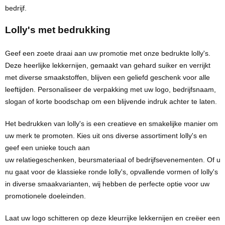
bedrijf.
Lolly's met bedrukking
Geef een zoete draai aan uw promotie met onze
bedrukte lolly's
.
Deze heerlijke lekkernijen, gemaakt van gehard suiker en verrijkt
met diverse smaakstoffen, blijven een geliefd
geschenk
voor alle
leeftijden.
Personaliseer
de verpakking met uw logo, bedrijfsnaam,
slogan of korte boodschap om een blijvende indruk achter te laten.
Het
bedrukken
van
lolly's
is een creatieve en smakelijke manier om
uw merk te promoten. Kies uit ons diverse assortiment lolly's en
geef een unieke
touch
aan
uw
relatiegeschenken
,
beursmateriaal
of
bedrijfsevenementen
. Of u
nu gaat voor de klassieke ronde lolly's, opvallende vormen of lolly's
in diverse smaakvarianten, wij hebben de perfecte optie voor uw
promotionele doeleinden.
Laat uw
logo
schitteren op deze kleurrijke lekkernijen en creëer een