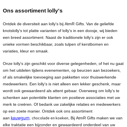
Ons assortiment lolly's
Ontdek de diversiteit aan lolly's bij
AtmR
Gifts.
Van de geliefde
knotslolly's tot platte varianten of
lolly's
in een doosje, wij bieden
een breed assortiment. Naast de traditionele lolly's zijn er ook
unieke vormen beschikbaar, zoals tulpen of kerstbomen en
variaties, kleur en smaak.
Onze lolly's zijn geschikt voor diverse gelegenheden, of het nu gaat
om het uitdelen tijdens evenementen, op beurzen aan bezoekers,
of als smakelijke toevoeging aan pakketten voor thuiswerkende
medewerkers. Een lolly's is niet alleen een lekker geschenk, maar
wordt ook gewaardeerd als attent gebaar. Overweeg om lolly's te
schenken aan
potentiële
klanten om positieve associaties met uw
merk te creëren. Of bedank uw zakelijke relaties en medewerkers
op een zoete manier. Ontdek ook ons assortiment
kauwgum
chocolade en koeken
aan
,
, Bij
AtmR
Gifts maken we van
elke traktatie een bijzonder en gewaardeerd onderdeel van uw