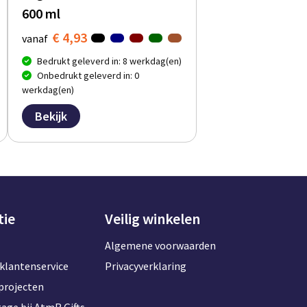
600 ml
€ 4,93
vanaf
Bedrukt geleverd in: 8 werkdag(en)
Onbedrukt geleverd in: 0
werkdag(en)
Bekijk
tie
Veilig winkelen
Algemene voorwaarden
klantenservice
Privacyverklaring
projecten