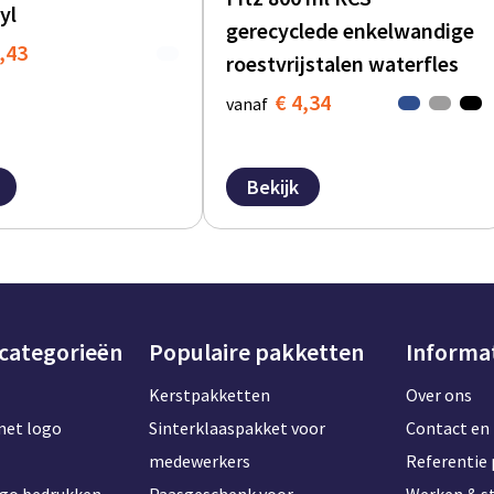
yl
gerecyclede enkelwandige
,43
roestvrijstalen waterfles
€ 4,34
vanaf
Bekijk
 categorieën
Populaire pakketten
Informa
Kerstpakketten
Over ons
met logo
Sinterklaaspakket voor
Contact en 
medewerkers
Referentie 