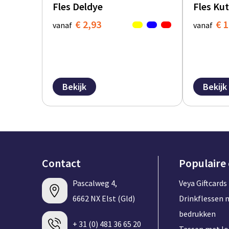
Fles Deldye
Fles Kut
€ 2,93
€ 1
vanaf
vanaf
Bekijk
Bekijk
Contact
Populaire
Pascalweg 4,
Veya Giftcards
6662 NX Elst (Gld)
Drinkflessen 
bedrukken
+ 31 (0) 481 36 65 20