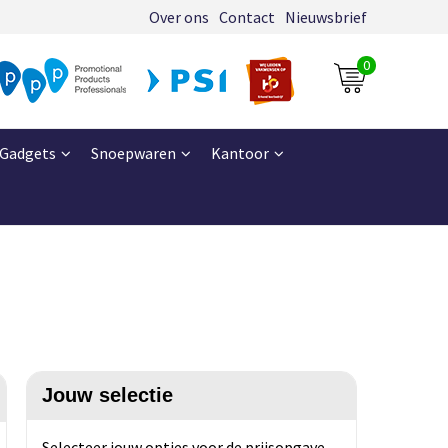
Over ons
Contact
Nieuwsbrief
0
Gadgets
Snoepwaren
Kantoor
Jouw selectie
Selecteer jouw opties voor de prijsopgave.