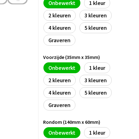
Onbewerkt
1
2
3
4
5
Graveren
Voorzijde (35mm x 35mm)
Onbewerkt
1
2
3
4
5
Graveren
Rondom (140mm x 60mm)
Onbewerkt
1