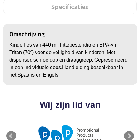
Groeipapier
Markclips
Voetballen
Specificaties
Bloembollen en zaden
Golfballen
Kweektuintjes
Golfartikelen
Omschrijving
Kinderfles van 440 ml, hittebestendig en BPA-vrij
Planten en accessoires
Smartwatch-Fitbit
Tritan (70º) voor de veiligheid van kinderen. Met
dispenser, schroefdop en draaggreep. Gepresenteerd
Sport overig
in een individuele doos.Handleiding beschikbaar in
het Spaans en Engels.
Outdoor
Picknickartikelen
Wij zijn lid van
Kweektuintjes
Fietsartikelen