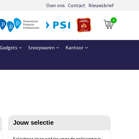
Over ons
Contact
Nieuwsbrief
0
Gadgets
Snoepwaren
Kantoor
Jouw selectie
Selecteer jouw opties voor de prijsopgave.