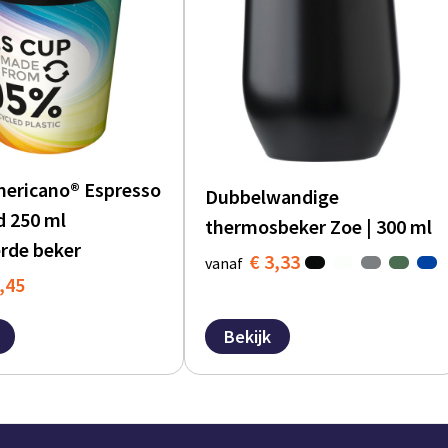
mericano® Espresso
Dubbelwandige
d 250 ml
thermosbeker Zoe | 300 ml
erde beker
€ 3,33
vanaf
,45
Bekijk