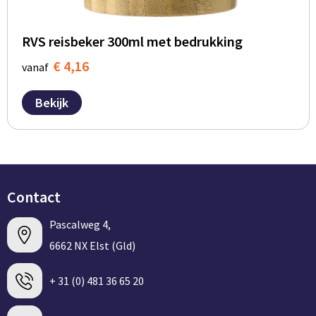
RVS reisbeker 300ml met bedrukking
€ 4,16
vanaf
Bekijk
Contact
Pascalweg 4,
6662 NX Elst (Gld)
+ 31 (0) 481 36 65 20