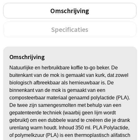
Groeipapier
Markclips
Voetballen
Omschrijving
Bloembollen en zaden
Golfballen
Specificaties
Kweektuintjes
Golfartikelen
Planten en accessoires
Smartwatch-Fitbit
Omschrijving
Sport overig
Natuurlijke en herbruikbare koffie to-go beker. De
buitenkant van de mok is gemaakt van kurk, dat zowel
biologisch afbreekbaar als hernieuwbaar is. De
Outdoor
binnenkant van de mok is gemaakt van een
composteerbaar materiaal genaamd polylactide (PLA).
Picknickartikelen
De twee zijn samengesmolten met behulp van een
gepatenteerde techniek (waarbij geen lijm wordt
Kweektuintjes
gebruikt) om een dubbele wand te creëren die je drank
urenlang warm houdt. Inhoud 350 ml. PLA Polylactide,
Fietsartikelen
of polymelkzuur (PLA) is een thermoplastisch alifatisch