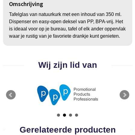
Groeipapier
Markclips
Voetballen
Omschrijving
Bloembollen en zaden
Golfballen
Tafelglas van natuurkurk met een inhoud van 350 ml.
Dispenser en easy-open deksel van PP, BPA-vrij. Het
is ideaal voor op je bureau, tafel of elk ander oppervlak
Kweektuintjes
Golfartikelen
waar je rustig van je favoriete drankje kunt genieten.
Planten en accessoires
Smartwatch-Fitbit
Sport overig
Wij zijn lid van
Outdoor
Picknickartikelen
Kweektuintjes
Fietsartikelen
Gerelateerde producten