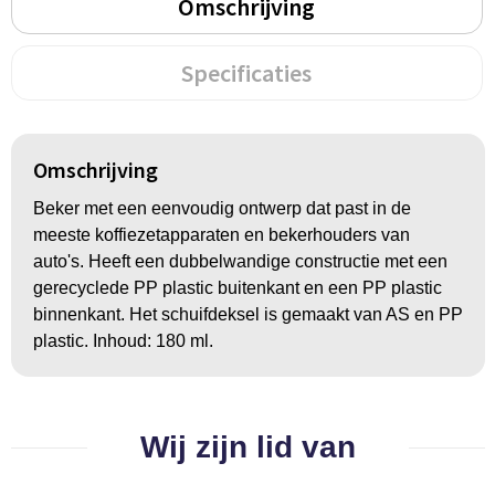
Groeipapier
Markclips
Voetballen
Omschrijving
Bloembollen en zaden
Golfballen
Specificaties
Kweektuintjes
Golfartikelen
Planten en accessoires
Smartwatch-Fitbit
Omschrijving
Beker met een eenvoudig ontwerp dat past in de
Sport overig
meeste koffiezetapparaten en bekerhouders van
auto's. Heeft een dubbelwandige constructie met een
gerecyclede PP plastic buitenkant en een PP plastic
Outdoor
binnenkant. Het schuifdeksel is gemaakt van AS en PP
plastic. Inhoud: 180 ml.
Picknickartikelen
Kweektuintjes
Wij zijn lid van
Fietsartikelen