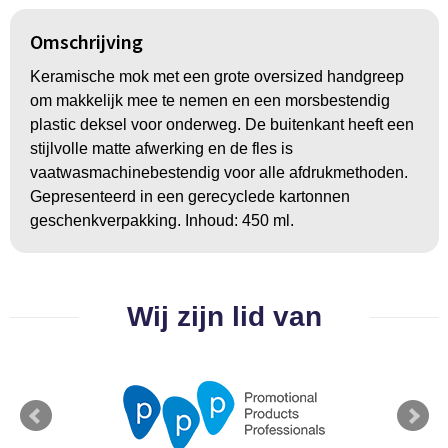
Groeipapier
Markclips
Voetballen
Omschrijving
Bloembollen en zaden
Golfballen
Keramische mok met een grote oversized handgreep
Kweektuintjes
Golfartikelen
om makkelijk mee te nemen en een morsbestendig
plastic deksel voor onderweg. De buitenkant heeft een
Planten en accessoires
Smartwatch-Fitbit
stijlvolle matte afwerking en de fles is
vaatwasmachinebestendig voor alle afdrukmethoden.
Sport overig
Gepresenteerd in een gerecyclede kartonnen
geschenkverpakking. Inhoud: 450 ml.
Outdoor
Wij zijn lid van
Picknickartikelen
Kweektuintjes
Fietsartikelen