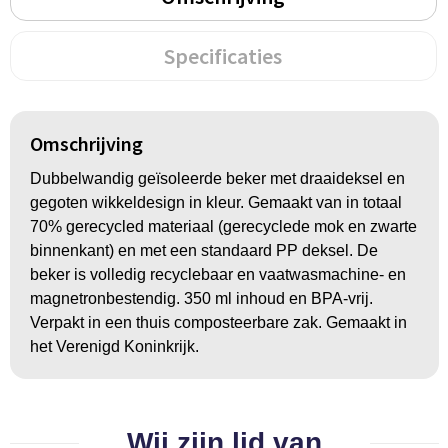
Groeipapier
Markclips
Voetballen
Bloembollen en zaden
Golfballen
Specificaties
Kweektuintjes
Golfartikelen
Omschrijving
Planten en accessoires
Smartwatch-Fitbit
Dubbelwandig geïsoleerde beker met draaideksel en
Sport overig
gegoten wikkeldesign in kleur. Gemaakt van in totaal
70% gerecycled materiaal (gerecyclede mok en zwarte
binnenkant) en met een standaard PP deksel. De
Outdoor
beker is volledig recyclebaar en vaatwasmachine- en
magnetronbestendig. 350 ml inhoud en BPA-vrij.
Picknickartikelen
Verpakt in een thuis composteerbare zak. Gemaakt in
het Verenigd Koninkrijk.
Kweektuintjes
Fietsartikelen
Wij zijn lid van