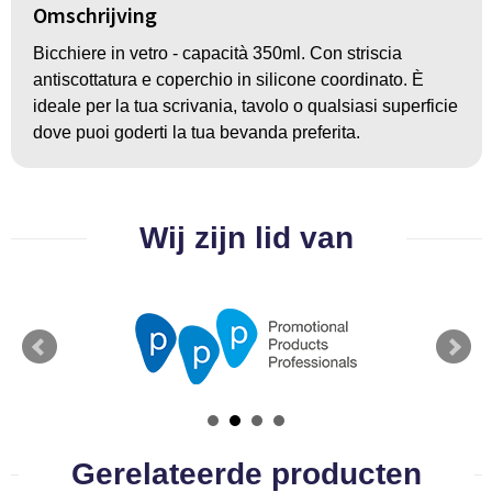
Groeipapier
Markclips
Voetballen
Omschrijving
Bloembollen en zaden
Golfballen
Bicchiere in vetro - capacità 350ml. Con striscia
antiscottatura e coperchio in silicone coordinato. È
Kweektuintjes
Golfartikelen
ideale per la tua scrivania, tavolo o qualsiasi superficie
dove puoi goderti la tua bevanda preferita.
Planten en accessoires
Smartwatch-Fitbit
Sport overig
Wij zijn lid van
Outdoor
Picknickartikelen
Kweektuintjes
Fietsartikelen
Gerelateerde producten