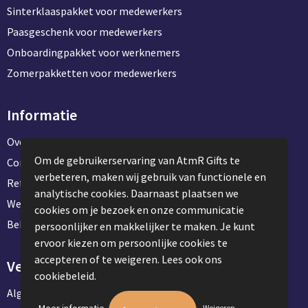
Sinterklaaspakket voor medewerkers
Paasgeschenk voor medewerkers
Onboardingpakket voor werknemers
Zomerpakketten voor medewerkers
Informatie
Over ons
Om de gebruikerservaring van AtmR Gifts te
Contact en klantenservice
verbeteren, maken wij gebruik van functionele en
Referentie projecten
analytische cookies. Daarnaast plaatsen we
Werken & stage bij AtmR Gifts
cookies om je bezoek en onze communicatie
Bekijk kantoorbenodigdheden
persoonlijker en makkelijker te maken. Je kunt
ervoor kiezen om persoonlijke cookies te
accepteren of te weigeren. Lees ook ons
Veilig winkelen
cookiebeleid.
Algemene voorwaarden
.
Meer informatie
Weigeren