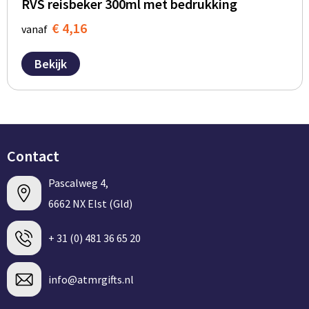
RVS reisbeker 300ml met bedrukking
€ 4,16
vanaf
Bekijk
Contact
Pascalweg 4,
6662 NX Elst (Gld)
+ 31 (0) 481 36 65 20
info@atmrgifts.nl