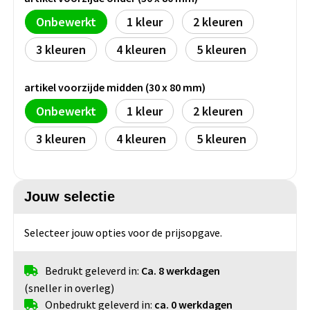
Groeipapier
Markclips
Voetballen
Onbewerkt
1
2
Bloembollen en zaden
Golfballen
3
4
5
Kweektuintjes
Golfartikelen
artikel voorzijde midden (30 x 80 mm)
Planten en accessoires
Smartwatch-Fitbit
Onbewerkt
1
2
Sport overig
3
4
5
Outdoor
Jouw selectie
Picknickartikelen
Selecteer jouw opties voor de prijsopgave.
Kweektuintjes
Bedrukt geleverd in:
Ca. 8 werkdagen
(sneller in overleg)
Fietsartikelen
Onbedrukt geleverd in:
ca. 0 werkdagen