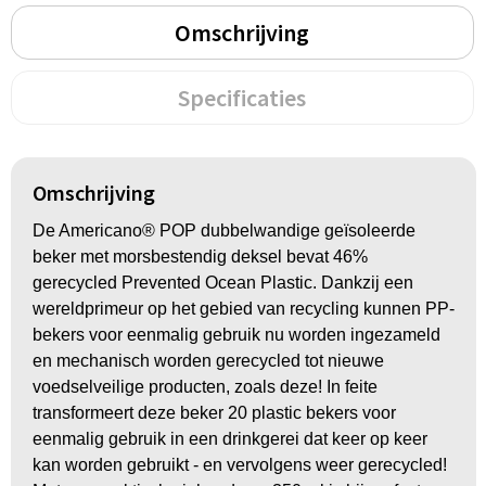
Groeipapier
Markclips
Voetballen
Omschrijving
Bloembollen en zaden
Golfballen
Specificaties
Kweektuintjes
Golfartikelen
Planten en accessoires
Smartwatch-Fitbit
Omschrijving
Sport overig
De Americano® POP dubbelwandige geïsoleerde
beker met morsbestendig deksel bevat 46%
gerecycled Prevented Ocean Plastic. Dankzij een
Outdoor
wereldprimeur op het gebied van recycling kunnen PP-
bekers voor eenmalig gebruik nu worden ingezameld
Picknickartikelen
en mechanisch worden gerecycled tot nieuwe
voedselveilige producten, zoals deze! In feite
Kweektuintjes
transformeert deze beker 20 plastic bekers voor
eenmalig gebruik in een drinkgerei dat keer op keer
Fietsartikelen
kan worden gebruikt - en vervolgens weer gerecycled!