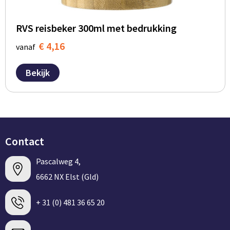
RVS reisbeker 300ml met bedrukking
€ 4,16
vanaf
Bekijk
Contact
Pascalweg 4,
6662 NX Elst (Gld)
+ 31 (0) 481 36 65 20