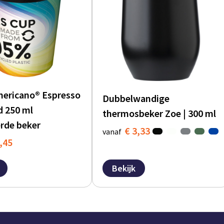
mericano® Espresso
Dubbelwandige
d 250 ml
thermosbeker Zoe | 300 ml
erde beker
€ 3,33
vanaf
,45
Bekijk