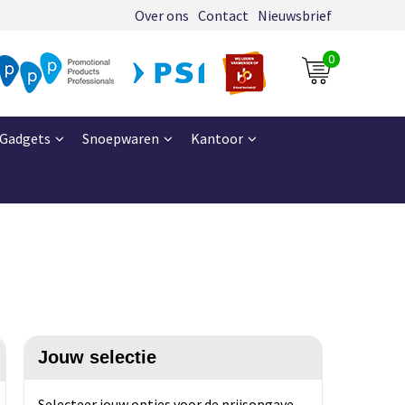
Over ons
Contact
Nieuwsbrief
0
Gadgets
Snoepwaren
Kantoor
Jouw selectie
Selecteer jouw opties voor de prijsopgave.