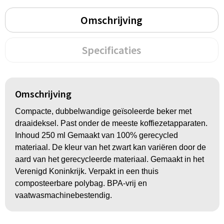
Groeipapier
Markclips
Voetballen
Omschrijving
Bloembollen en zaden
Golfballen
Specificaties
Kweektuintjes
Golfartikelen
Planten en accessoires
Smartwatch-Fitbit
Omschrijving
Sport overig
Compacte, dubbelwandige geïsoleerde beker met
draaideksel. Past onder de meeste koffiezetapparaten.
Outdoor
Inhoud 250 ml Gemaakt van 100% gerecycled
materiaal. De kleur van het zwart kan variëren door de
Picknickartikelen
aard van het gerecycleerde materiaal. Gemaakt in het
Verenigd Koninkrijk. Verpakt in een thuis
composteerbare polybag. BPA-vrij en
Kweektuintjes
vaatwasmachinebestendig.
Fietsartikelen