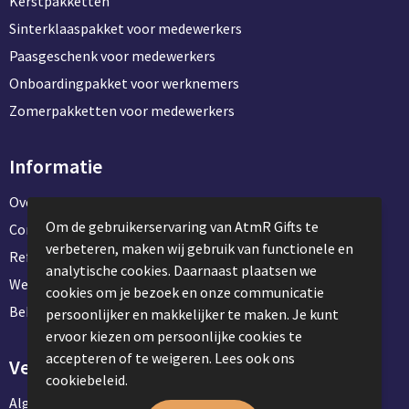
Kerstpakketten
Sinterklaaspakket voor medewerkers
Paasgeschenk voor medewerkers
Onboardingpakket voor werknemers
Zomerpakketten voor medewerkers
Informatie
Over ons
Om de gebruikerservaring van AtmR Gifts te
Contact en klantenservice
verbeteren, maken wij gebruik van functionele en
Referentie projecten
analytische cookies. Daarnaast plaatsen we
Werken & stage bij AtmR Gifts
cookies om je bezoek en onze communicatie
Bekijk kantoorbenodigdheden
persoonlijker en makkelijker te maken. Je kunt
ervoor kiezen om persoonlijke cookies te
accepteren of te weigeren. Lees ook ons
Veilig winkelen
cookiebeleid.
Algemene voorwaarden