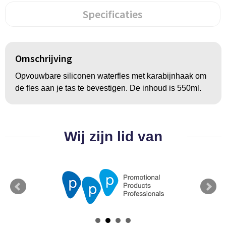
Groeipapier
Markclips
Voetballen
Specificaties
Bloembollen en zaden
Golfballen
Kweektuintjes
Golfartikelen
Omschrijving
Planten en accessoires
Smartwatch-Fitbit
Opvouwbare siliconen waterfles met karabijnhaak om
de fles aan je tas te bevestigen. De inhoud is 550ml.
Sport overig
Wij zijn lid van
Outdoor
Picknickartikelen
Kweektuintjes
Fietsartikelen