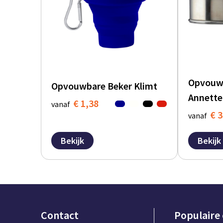
Opvouw
Opvouwbare Beker Klimt
Annette 
€ 1,38
vanaf
€ 3
vanaf
Bekijk
Bekijk
Contact
Populaire