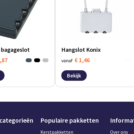
r bagageslot
Hangslot Konix
,87
€ 1,46
vanaf
Bekijk
 categorieën
Populaire pakketten
Informa
Kerstpakketten
Over ons