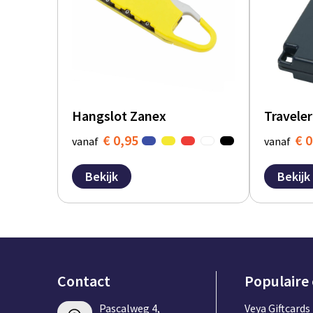
Hangslot Zanex
Travele
€ 0,95
€ 0
vanaf
vanaf
Bekijk
Bekijk
Contact
Populaire
Pascalweg 4,
Veya Giftcards