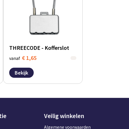
THREECODE - Kofferslot
€ 1,65
vanaf
Bekijk
tie
Veilig winkelen
Algemene voorwaarden