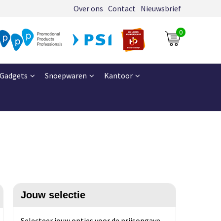
Over ons
Contact
Nieuwsbrief
0
Gadgets
Snoepwaren
Kantoor
Jouw selectie
Selecteer jouw opties voor de prijsopgave.